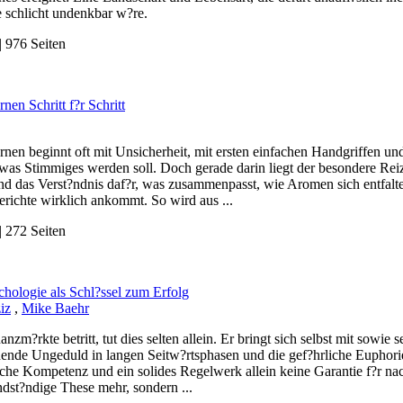
e schlicht undenkbar w?re.
 976 Seiten
nen Schritt f?r Schritt
nen beginnt oft mit Unsicherheit, mit ersten einfachen Handgriffen un
twas Stimmiges werden soll. Doch gerade darin liegt der besondere Rei
und das Verst?ndnis daf?r, was zusammenpasst, wie Aromen sich entfalt
richte wirklich ankommt. So wird aus ...
 272 Seiten
hologie als Schl?ssel zum Erfolg
iz
,
Mike Baehr
anzm?rkte betritt, tut dies selten allein. Er bringt sich selbst mit sowie
hende Ungeduld in langen Seitw?rtsphasen und die gef?hrliche Euphorie
che Kompetenz und ein solides Regelwerk allein keine Garantie f?r nach
dst?ndige These mehr, sondern ...