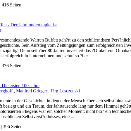
 416 Seiten
ett - Der Jahrhundertkapitalist
r
estmentlegende Warren Buffett geh?rt zu den schillerndsten Pers?nlic
geschichte. Sein Aufstieg vom Zeitungsjungen zum erfolgreichsten Inves
inzigartig. Denn seit ?ber 80 Jahren investiert das ?Orakel von Omah
s erfolgreich in Unternehmen und schuf so ?ber ...
 336 Seiten
- Die ersten 100 Jahre
erghoff
,
Manfred Grieger
,
J?rg Lesczenski
mente in der Geschichte, in denen der Mensch ?ber sich selbst hinausw
t besiegt und ein Traum, der Jahrtausende lang nur dem Himmel geh?rte,
torisierten Fliegens war ein solcher Moment: nicht blo? ein technisch
nschlichen Selbstverst?ndnisses, eine ...
 396 Seiten