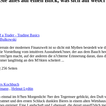
Sie alles auf einen Blick, was sich auf webcr
f a Trader - Trading Basics
 Bulkowski
rrain der modernen Finanzwelt ist so dicht mit Mythen besiedelt wie d
 die Vorstellung vom intuitiven Ausnahmek?nner, der aus dem Bauch 
Verm?gen macht, auf der anderen die n?chterne Erinnerung daran, dass 
mer langfristig an den M?rkten scheitert ...
 256 Seiten
hes Kochbuch
fmann
,
Helmut Lydtin
 einmal im fr?hen Morgenlicht ?ber den Tegernsee geblickt, den Duf
eatmet und den ersten Schluck dunklen Bieres in einem alten Wirtshaus g
enes ereignet: Eine Landschaft und Lebensart, die derart unaufl?slich in