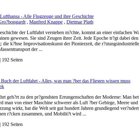
 Lufthansa - Alle Flugzeuge und ihre Geschichte
Gro?bongardt
,
Manfred Knappe
,
Dietmar Plath
eschichte der Luftfahrt verstehen m?chte, kommt an einer einfachen Wa
inen gewesen. Sie sind Zeugen ihrer Zeit. Jede Epoche tr?gt dabei den
: die k?hne Improvisationskunst der Pionierzeit, die r?stungsindustriel
Massentransport der ...
 192 Seiten
 Buch der Luftfahrt - Alles, was man ?ber das Fliegen wissen muss
ek
ahrt geh?rt zu den pr?gendsten Errungenschaften der Moderne: Man betr
rd man von einer Maschine schwerer als Luft ?ber Gebirge, Meere und
rzung wirkt, hat die Welt seit gut hundert Jahren grundlegend ver?nde
nen r?cken zusammen, und Mobilit?t wird ...
 192 Seiten