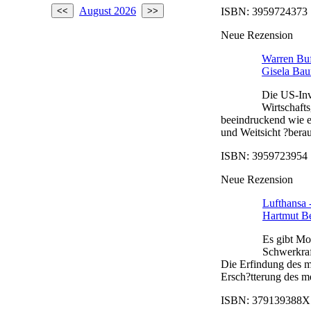
August 2026
ISBN: 3959724373 |
Neue Rezension
Warren Buff
Gisela Bau
Die US-Inv
Wirtschafts
beeindruckend wie e
und Weitsicht ?berau
ISBN: 3959723954 |
Neue Rezension
Lufthansa 
Hartmut B
Es gibt Mo
Schwerkraf
Die Erfindung des mo
Ersch?tterung des me
ISBN: 379139388X |