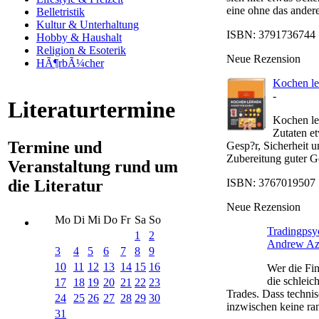
eine ohne das ander
Belletristik
Kultur & Unterhaltung
ISBN: 3791736744 |
Hobby & Haushalt
Religion & Esoterik
Neue Rezension
HÃ¶rbÃ¼cher
Kochen ler
-
Literaturtermine
Kochen ler
Zutaten e
Termine und
Gesp?r, Sicherheit 
Zubereitung guter Ge
Veranstaltung rund um
ISBN: 3767019507 |
die Literatur
Neue Rezension
Mo
Di
Mi
Do
Fr
Sa
So
Tradingpsyc
1
2
Andrew Az
3
4
5
6
7
8
9
10
11
12
13
14
15
16
Wer die Fin
die schleic
17
18
19
20
21
22
23
Trades. Dass technis
24
25
26
27
28
29
30
inzwischen keine ran
31