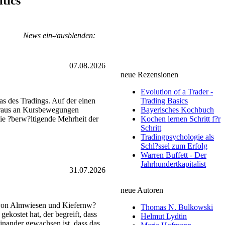
itics
News ein-/ausblenden:
07.08.2026
neue Rezensionen
Evolution of a Trader -
as des Tradings. Auf der einen
Trading Basics
heraus an Kursbewegungen
Bayerisches Kochbuch
die ?berw?ltigende Mehrheit der
Kochen lernen Schritt f?r
Schritt
Tradingpsychologie als
Schl?ssel zum Erfolg
Warren Buffett - Der
Jahrhundertkapitalist
31.07.2026
neue Autoren
t von Almwiesen und Kiefernw?
Thomas N. Bulkowski
ekostet hat, der begreift, dass
Helmut Lydtin
einander gewachsen ist, dass das