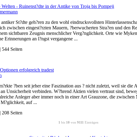
Welten - Ruinenst?dte in der Antike von Troja bis Pompeji
mmermann
antiker St?dte geh?ren zu den wohl eindrucksvollsten Hinterlassensch
 sich zwischen eingest?rzten Mauern, ?berwucherten Stra?en und den 
inem sichtbaren Zeugnis menschlicher Verg?nglichkeit. Orte wie Myken
rne Erinnerungen an l?ngst vergangene ...
 544 Seiten
Optionen erfolgreich tradest
m
?rkte ?ben seit jeher eine Faszination aus ? nicht zuletzt, weil sie di
an Unsicherheit verbinden. W?hrend Aktien vielen vertraut sind, bewe
hlreiche Anleger aber immer noch in einer Art Grauzone, die zwischen 
 M?glichkeit, auf ...
 208 Seiten
1
bis
10
von
9111
Einträgen