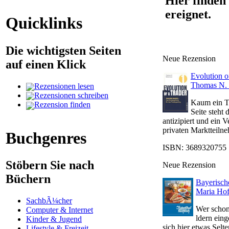
Hier finden 
ereignet.
Quicklinks
Die wichtigsten Seiten
Neue Rezension
auf einen Klick
Evolution o
Thomas N.
Rezensionen lesen
Rezensionen schreiben
Kaum ein Te
Rezension finden
Seite steht
antizipiert und ein 
privaten Marktteilneh
Buchgenres
ISBN: 3689320755 |
Stöbern Sie nach
Neue Rezension
Büchern
Bayerisc
Maria Ho
SachbÃ¼cher
Wer schon
Computer & Internet
ldern eing
Kinder & Jugend
sich hier etwas Selt
Lifestyle & Freizeit