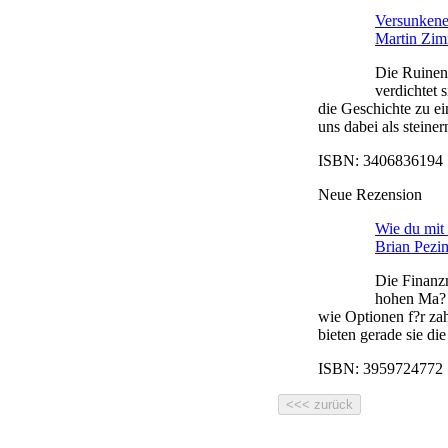
Versunkene 
Martin Zi
Die Ruinen 
verdichtet
die Geschichte zu e
uns dabei als steine
ISBN: 3406836194 |
Neue Rezension
Wie du mit 
Brian Pezi
Die Finanzm
hohen Ma? 
wie Optionen f?r za
bieten gerade sie die
ISBN: 3959724772 |