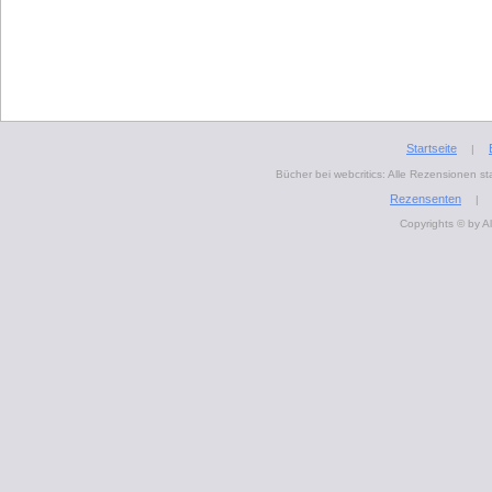
Startseite
|
Bücher bei webcritics: Alle Rezensionen 
Rezensenten
|
Copyrights © by A