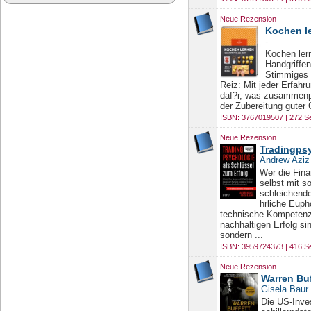
Neue Rezension
Kochen le
-
Kochen lern
Handgriffen
Stimmiges w
Reiz: Mit jeder Erfah
daf?r, was zusammenpa
der Zubereitung guter 
ISBN: 3767019507 | 272 Se
Neue Rezension
Tradingpsy
Andrew Aziz
Wer die Finan
selbst mit s
schleichende
hrliche Euph
technische Kompetenz 
nachhaltigen Erfolg si
sondern ...
ISBN: 3959724373 | 416 Se
Neue Rezension
Warren Buf
Gisela Baur
Die US-Inve