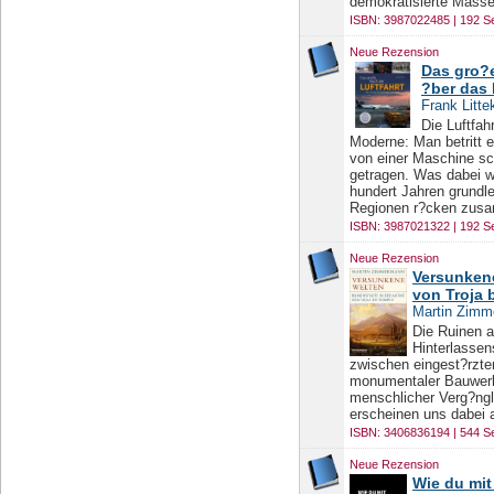
demokratisierte Massen
ISBN: 3987022485 | 192 Se
Neue Rezension
Das gro?e
?ber das
Frank Litte
Die Luftfah
Moderne: Man betritt 
von einer Maschine sc
getragen. Was dabei wi
hundert Jahren grundl
Regionen r?cken zusam
ISBN: 3987021322 | 192 Se
Neue Rezension
Versunkene
von Troja 
Martin Zim
Die Ruinen a
Hinterlassen
zwischen eingest?rzt
monumentaler Bauwerk
menschlicher Verg?ngl
erscheinen uns dabei a
ISBN: 3406836194 | 544 Se
Neue Rezension
Wie du mit