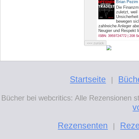
Brian Pezim
Die Finanzm?
zuletzt, wei
Unsicherheit
bewegen sic
zahlreiche Anleger abe
Neugier und Respekt lie
ISBN: 3959724772 | 208 Se
Startseite
Büch
|
Bücher bei webcritics: Alle Rezensionen 
v
Rezensenten
Reze
|