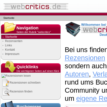
Startseite
Navigation
Seiten der Rubrik "webcritics"
Startseite
Rezensenten
Links
Bei uns finden
Kontakt
Impressum
Rezensionen
sondern auch 
Quicklinks
Die wichtigsten Seiten auf einen Klick
Autoren
,
Verl
Rezensionen lesen
rund ums Buch
Rezensionen schreiben
Community un
Rezension finden
um
eigene R
Buchgenres