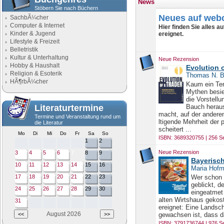
News
Stöbern Sie nach Büchern
Neues auf webc
SachbÃ¼cher
Computer & Internet
Hier finden Sie alles a
Kinder & Jugend
ereignet.
Lifestyle & Freizeit
Belletristik
Kultur & Unterhaltung
Neue Rezension
Hobby & Haushalt
Evolution o
Religion & Esoterik
Thomas N. B
HÃ¶rbÃ¼cher
Kaum ein Ter
Mythen besie
die Vorstell
Literaturtermine
Bauch heraus
macht, auf der andere
Termine und Veranstaltung rund um
ltigende Mehrheit der 
die Literatur
scheitert ...
Mo
Di
Mi
Do
Fr
Sa
So
ISBN: 3689320755 | 256 Se
1
2
Neue Rezension
3
4
5
6
7
8
9
Bayerisc
10
11
12
13
14
15
16
Maria Hof
17
18
19
20
21
22
23
Wer schon 
geblickt, 
24
25
26
27
28
29
30
eingeatmet
alten Wirtshaus gekost
31
ereignet: Eine Landsch
August 2026
gewachsen ist, dass d
ISBN: 3791736744 | 976 Se