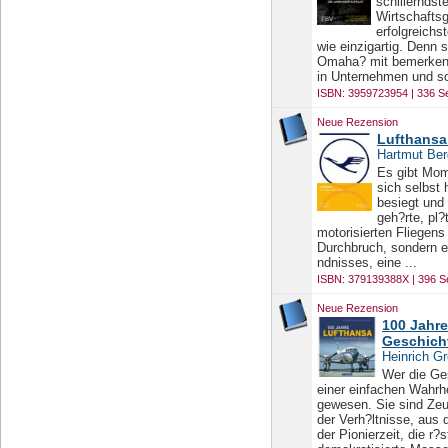
schillerndst
Wirtschafts
erfolgreichs
wie einzigartig. Denn 
Omaha? mit bemerkensw
in Unternehmen und sc
ISBN: 3959723954 | 336 Se
Neue Rezension
Lufthansa 
Hartmut Ber
Es gibt Mom
sich selbst
besiegt und
geh?rte, pl?
motorisierten Fliegens
Durchbruch, sondern e
ndnisses, eine ...
ISBN: 379139388X | 396 S
Neue Rezension
100 Jahre
Geschich
Heinrich G
Wer die Ge
einer einfachen Wahrhe
gewesen. Sie sind Zeu
der Verh?ltnisse, aus 
der Pionierzeit, die r?