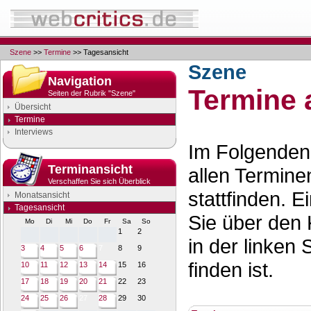
Szene
>>
Termine
>> Tagesansicht
Szene
Navigation
Termine 
Seiten der Rubrik "Szene"
Übersicht
Termine
Interviews
Im Folgenden 
Terminansicht
allen Termine
Verschaffen Sie sich Überblick
stattfinden. 
Monatsansicht
Tagesansicht
Sie über den 
Mo
Di
Mi
Do
Fr
Sa
So
1
2
in der linken 
3
4
5
6
7
8
9
finden ist.
10
11
12
13
14
15
16
17
18
19
20
21
22
23
24
25
26
27
28
29
30