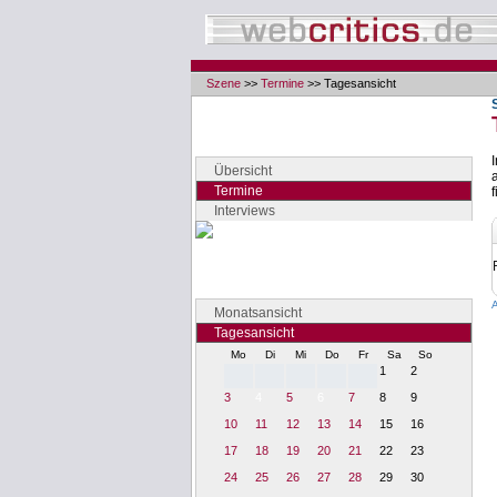
Szene
>>
Termine
>> Tagesansicht
Navigation
Seiten der Rubrik "Szene"
Übersicht
Termine
f
Interviews
Terminansicht
Verschaffen Sie sich Überblick
Monatsansicht
Tagesansicht
Mo
Di
Mi
Do
Fr
Sa
So
1
2
3
4
5
6
7
8
9
10
11
12
13
14
15
16
17
18
19
20
21
22
23
24
25
26
27
28
29
30