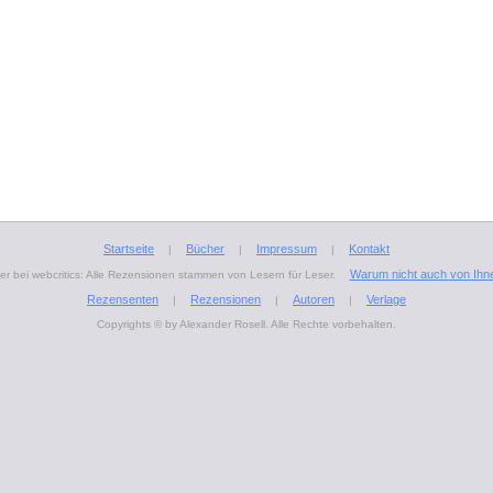
Startseite
Bücher
Impressum
Kontakt
|
|
|
Warum nicht auch von Ihn
r bei webcritics: Alle Rezensionen stammen von Lesern für Leser.
Rezensenten
Rezensionen
Autoren
Verlage
|
|
|
Copyrights © by Alexander Rosell. Alle Rechte vorbehalten.