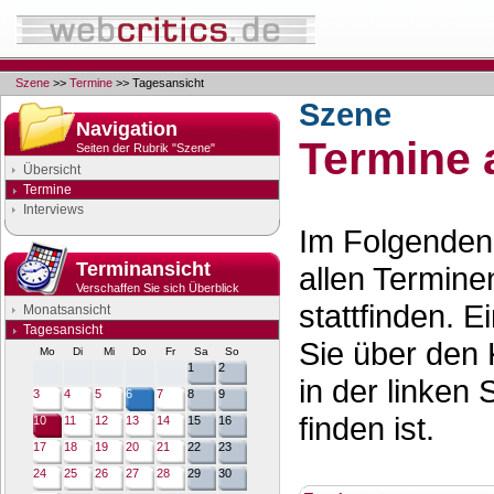
Szene
>>
Termine
>> Tagesansicht
Szene
Navigation
Termine 
Seiten der Rubrik "Szene"
Übersicht
Termine
Interviews
Im Folgenden 
Terminansicht
allen Termine
Verschaffen Sie sich Überblick
stattfinden. 
Monatsansicht
Tagesansicht
Sie über den 
Mo
Di
Mi
Do
Fr
Sa
So
1
2
in der linken 
3
4
5
6
7
8
9
finden ist.
10
11
12
13
14
15
16
17
18
19
20
21
22
23
24
25
26
27
28
29
30