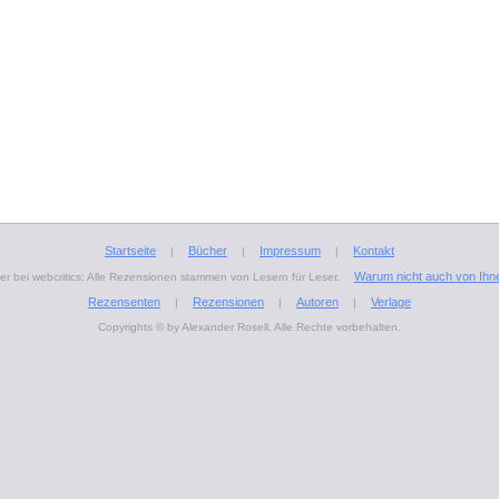
Startseite
Bücher
Impressum
Kontakt
|
|
|
Warum nicht auch von Ihn
r bei webcritics: Alle Rezensionen stammen von Lesern für Leser.
Rezensenten
Rezensionen
Autoren
Verlage
|
|
|
Copyrights © by Alexander Rosell. Alle Rechte vorbehalten.