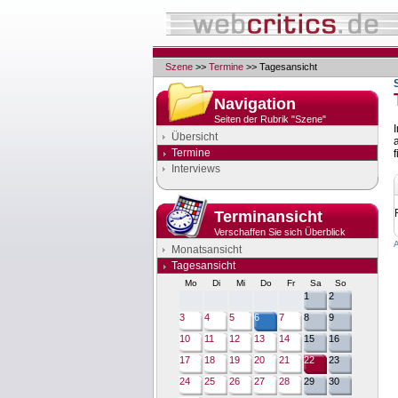
Szene
>>
Termine
>> Tagesansicht
Navigation
Seiten der Rubrik "Szene"
Übersicht
Termine
f
Interviews
Terminansicht
Verschaffen Sie sich Überblick
Monatsansicht
Tagesansicht
Mo
Di
Mi
Do
Fr
Sa
So
1
2
3
4
5
6
7
8
9
10
11
12
13
14
15
16
17
18
19
20
21
22
23
24
25
26
27
28
29
30