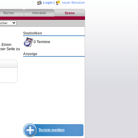
Login
|
neuer Benutzer
Bücher
Interaktiv
Szene
Statistiken
0 Termine
. Einen
ser Seite zu
Anzeige
Termin melden