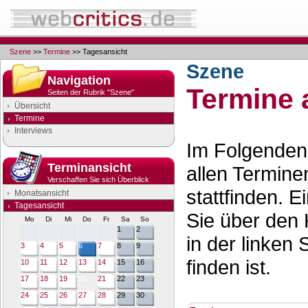
Szene
>>
Termine
>> Tagesansicht
Szene
Navigation
Termine 
Seiten der Rubrik "Szene"
Übersicht
Termine
Interviews
Im Folgenden 
Terminansicht
allen Termine
Verschaffen Sie sich Überblick
stattfinden. 
Monatsansicht
Tagesansicht
Sie über den 
Mo
Di
Mi
Do
Fr
Sa
So
1
2
in der linken 
3
4
5
6
7
8
9
finden ist.
10
11
12
13
14
15
16
17
18
19
20
21
22
23
24
25
26
27
28
29
30