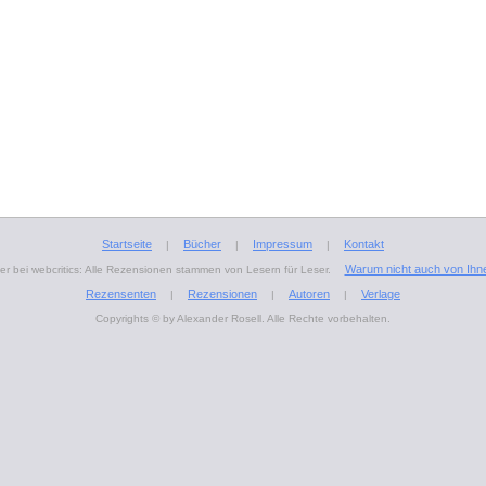
Startseite
Bücher
Impressum
Kontakt
|
|
|
Warum nicht auch von Ihn
r bei webcritics: Alle Rezensionen stammen von Lesern für Leser.
Rezensenten
Rezensionen
Autoren
Verlage
|
|
|
Copyrights © by Alexander Rosell. Alle Rechte vorbehalten.