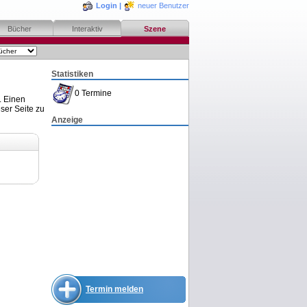
Login
|
neuer Benutzer
Bücher
Interaktiv
Szene
Statistiken
0 Termine
. Einen
ser Seite zu
Anzeige
Termin melden