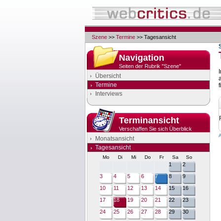
Szene
>>
Termine
>> Tagesansicht
Navigation
Seiten der Rubrik "Szene"
Übersicht
Termine
f
Interviews
Terminansicht
Verschaffen Sie sich Überblick
Monatsansicht
Tagesansicht
Mo
Di
Mi
Do
Fr
Sa
So
1
2
3
4
5
6
7
8
9
10
11
12
13
14
15
16
17
18
19
20
21
22
23
24
25
26
27
28
29
30