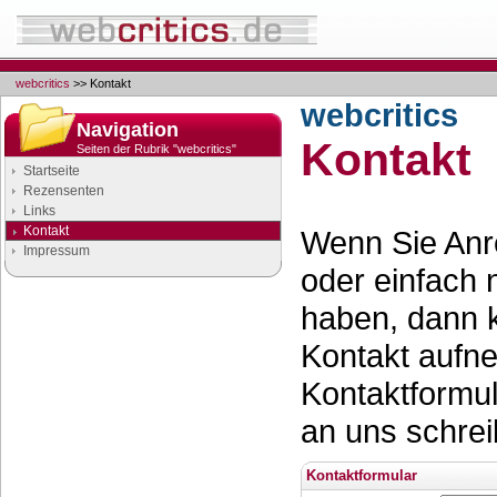
webcritics
>> Kontakt
webcritics
Navigation
Kontakt
Seiten der Rubrik "webcritics"
Startseite
Rezensenten
Links
Kontakt
Wenn Sie Anr
Impressum
oder einfach
haben, dann 
Kontakt aufn
Kontaktformul
an uns schrei
Kontaktformular