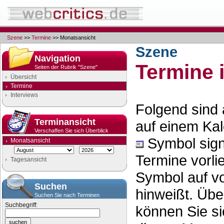
Szene
>>
Termine
>> Monatsansicht
Szene
Navigation
Termine 
Seiten der Rubrik "Szene"
Übersicht
Termine
Interviews
Folgend sind 
Terminansicht
auf einem Kal
Verschaffen Sie sich Überblick
Symbol signa
Monatsansicht
Termine vorl
Tagesansicht
Symbol auf v
Suchen
hinweißt. Übe
Suchen Sie nach Terminen
Suchbegriff:
können Sie s