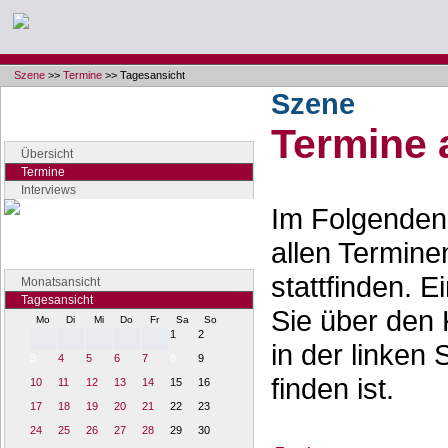
Szene
>>
Termine
>> Tagesansicht
Szene
Navigation
Termine 
Seiten der Rubrik "Szene"
Übersicht
Termine
Interviews
Im Folgenden 
Terminansicht
allen Termine
Verschaffen Sie sich Überblick
stattfinden. 
Monatsansicht
Tagesansicht
Sie über den 
Mo
Di
Mi
Do
Fr
Sa
So
1
2
in der linken 
3
4
5
6
7
8
9
finden ist.
10
11
12
13
14
15
16
17
18
19
20
21
22
23
24
25
26
27
28
29
30