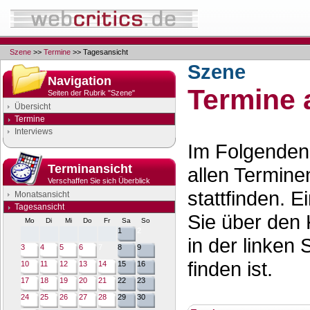
Szene
>>
Termine
>> Tagesansicht
Szene
Navigation
Termine 
Seiten der Rubrik "Szene"
Übersicht
Termine
Interviews
Im Folgenden 
Terminansicht
allen Termine
Verschaffen Sie sich Überblick
stattfinden. 
Monatsansicht
Tagesansicht
Sie über den 
Mo
Di
Mi
Do
Fr
Sa
So
1
2
in der linken 
3
4
5
6
7
8
9
finden ist.
10
11
12
13
14
15
16
17
18
19
20
21
22
23
24
25
26
27
28
29
30