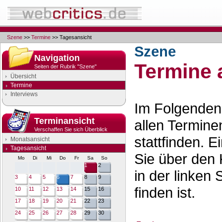
Szene
>>
Termine
>> Tagesansicht
Szene
Navigation
Termine 
Seiten der Rubrik "Szene"
Übersicht
Termine
Interviews
Im Folgenden 
Terminansicht
allen Termine
Verschaffen Sie sich Überblick
stattfinden. 
Monatsansicht
Tagesansicht
Sie über den 
Mo
Di
Mi
Do
Fr
Sa
So
1
2
in der linken 
3
4
5
6
7
8
9
finden ist.
10
11
12
13
14
15
16
17
18
19
20
21
22
23
24
25
26
27
28
29
30