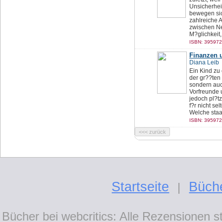
Unsicherheit
bewegen sic
zahlreiche 
zwischen Ne
M?glichkeit, 
ISBN: 395972
Finanzen 
Diana Leib
Ein Kind zu 
der gr??ten
sondern auc
Vorfreunde 
jedoch pl?t
f?r nicht se
Welche staat
ISBN: 395972
Startseite
Büch
|
Bücher bei webcritics: Alle Rezensionen 