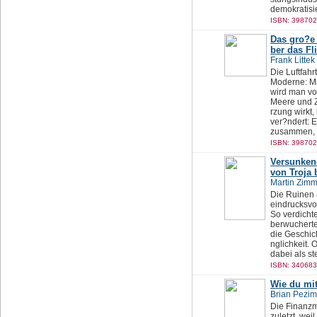
demokratisie
ISBN: 398702
Das gro?e 
ber das F
Frank Littek
Die Luftfah
Moderne: Ma
wird man vo
Meere und Z
rzung wirkt,
ver?ndert: 
zusammen, un
ISBN: 398702
Versunkene
von Troja 
Martin Zim
Die Ruinen 
eindrucksvo
So verdicht
berwuchert
die Geschic
nglichkeit.
dabei als s
ISBN: 340683
Wie du mit
Brian Pezim
Die Finanzm?
zuletzt, we