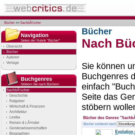
Bücher
>>
SachbÃ¼cher
Bücher
Navigation
Nach Büc
Seiten der Rubrik "Bücher"
Übersicht
Bücher
Autoren
Verlage
Sie können un
Buchgenres d
Buchgenres
einfach "Buch
Stöbern Sie nach Büchern
SachbÃ¼cher
Seite das Ge
Geschichte
Ratgeber
stöbern wolle
Wirtschaft & Finanzen
Architektur
Lexika
Bücher des Genres "Sachb
Reisen & LÃ¤nder
Bücher sortieren nach
Geisteswissenschaften
Evolution 
Biographien