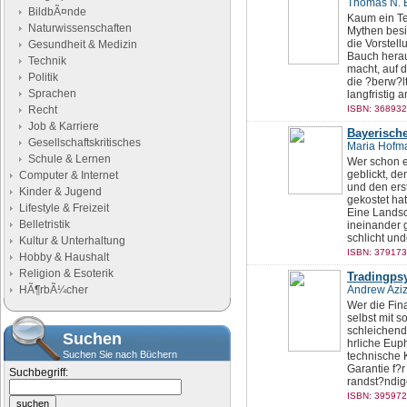
Thomas N. 
BildbÃ¤nde
Kaum ein Te
Naturwissenschaften
Mythen besie
die Vorstel
Gesundheit & Medizin
Bauch herau
Technik
macht, auf 
Politik
die ?berw?l
Sprachen
langfristig a
Recht
ISBN: 368932
Job & Karriere
Bayerisch
Gesellschaftskritisches
Maria Hofm
Schule & Lernen
Wer schon e
geblickt, d
Computer & Internet
und den ers
Kinder & Jugend
gekostet hat
Lifestyle & Freizeit
Eine Landsch
Belletristik
ineinander 
schlicht un
Kultur & Unterhaltung
ISBN: 379173
Hobby & Haushalt
Religion & Esoterik
Tradingpsy
HÃ¶rbÃ¼cher
Andrew Azi
Wer die Finan
selbst mit s
schleichend
Suchen
hrliche Euph
Suchen Sie nach Büchern
technische 
Garantie f?r
Suchbegriff:
randst?ndig
ISBN: 395972