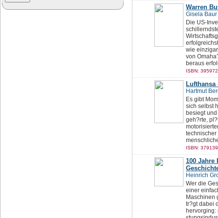
Warren Buf
Gisela Baur
Die US-Inve
schillernds
Wirtschafts
erfolgreichs
wie einzigar
von Omaha? 
beraus erfol
ISBN: 395972
Lufthansa 
Hartmut Ber
Es gibt Mom
sich selbst
besiegt und
geh?rte, pl?
motorisierte
technischer
menschliche
ISBN: 379139
100 Jahre 
Geschicht
Heinrich Gr
Wer die Ges
einer einfa
Maschinen g
tr?gt dabei
hervorging: 
stungsindus