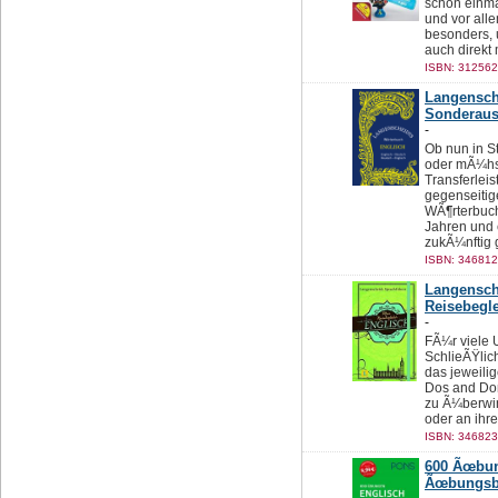
schon einma
und vor alle
besonders, 
auch direkt
ISBN: 312562
Langensch
Sonderau
-
Ob nun in St
oder mÃ¼hsa
Transferlei
gegenseitig
WÃ¶rterbuch 
Jahren und e
zukÃ¼nftig 
ISBN: 346812
Langensch
Reisebegle
-
FÃ¼r viele 
SchlieÃŸlich
das jeweili
Dos and Don'
zu Ã¼berwi
oder an ihr
ISBN: 346823
600 Ãœbun
Ãœbungsbu