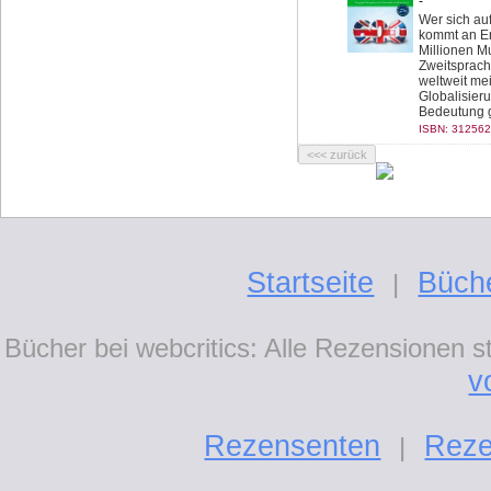
-
Wer sich au
kommt an En
Millionen M
Zweitsprach
weltweit me
Globalisier
Bedeutung 
ISBN: 312562
Startseite
Büch
|
Bücher bei webcritics: Alle Rezensionen 
v
Rezensenten
Reze
|