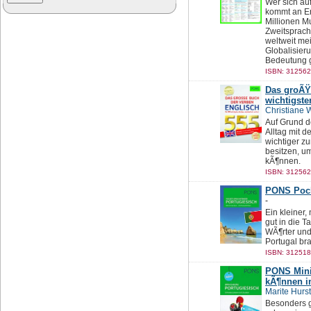
Wer sich au
kommt an En
Millionen M
Zweitsprach
weltweit me
Globalisier
Bedeutung 
ISBN: 312562
Das groÃŸ
wichtigste
Christiane W
Auf Grund d
Alltag mit 
wichtiger z
besitzen, u
kÃ¶nnen.
ISBN: 312562
PONS Pock
-
Ein kleiner,
gut in die T
WÃ¶rter und
Portugal bra
ISBN: 312518
PONS Mini
kÃ¶nnen i
Marite Hurst
Besonders g