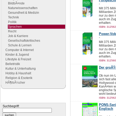
Fortgeschr
BildbÃ¤nde
-
Naturwissenschaften
Mit 375 Mil
Milliarden 
Gesundheit & Medizin
nur zu den 
Technik
auch im Zu
Politik
erhalten.
Sprachen
ISBN: 312562
Recht
Power-Vok
Job & Karriere
-
Gesellschaftskritisches
Mit 375 Mil
Schule & Lernen
Milliarden 
nur zu den 
Computer & Internet
auch im Zu
Kinder & Jugend
erhalten.
Lifestyle & Freizeit
ISBN: 312560
Belletristik
Der groÃŸ
Kultur & Unterhaltung
-
Hobby & Haushalt
Ob nun im U
Religion & Esoterik
sich fast al
HÃ¶rbÃ¼cher
Hollywood dr
KanÃ¤len wi
englische S
wohl bedeut
Suchen
ISBN: 312562
Suchen Sie nach Büchern
PONS-Serie
Suchbegriff:
Englisch
-