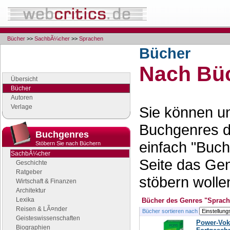
Bücher
>>
SachbÃ¼cher
>>
Sprachen
Bücher
Navigation
Nach Büc
Seiten der Rubrik "Bücher"
Übersicht
Bücher
Autoren
Verlage
Sie können un
Buchgenres d
Buchgenres
einfach "Buch
Stöbern Sie nach Büchern
SachbÃ¼cher
Seite das Ge
Geschichte
Ratgeber
stöbern wolle
Wirtschaft & Finanzen
Architektur
Lexika
Bücher des Genres "Sprac
Reisen & LÃ¤nder
Bücher sortieren nach
Geisteswissenschaften
Power-Vok
Biographien