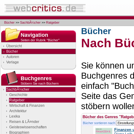
Bücher
>>
SachbÃ¼cher
>>
Ratgeber
Bücher
Navigation
Nach Büc
Seiten der Rubrik "Bücher"
Übersicht
Bücher
Autoren
Verlage
Sie können un
Buchgenres d
Buchgenres
einfach "Buch
Stöbern Sie nach Büchern
SachbÃ¼cher
Seite das Ge
Geschichte
Ratgeber
stöbern wolle
Wirtschaft & Finanzen
Architektur
Lexika
Bücher des Genres "Ratgeb
Reisen & LÃ¤nder
Bücher sortieren nach
Geisteswissenschaften
Finanzen 
Biographien