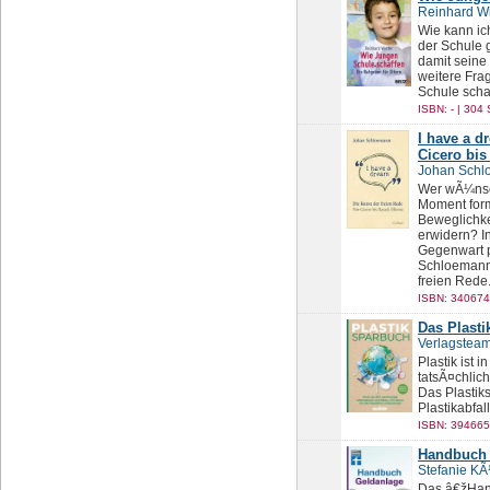
Reinhard Wi
Wie kann ich
der Schule 
damit seine
weitere Fra
Schule scha
ISBN: - | 304 
I have a d
Cicero bi
Johan Sch
Wer wÃ¼nsch
Moment form
Beweglichke
erwidern? I
Gegenwart p
Schloemann 
freien Rede
ISBN: 340674
Das Plast
Verlagsteam
Plastik ist 
tatsÃ¤chlich
Das Plastik
Plastikabfal
ISBN: 394665
Handbuch 
Stefanie K
Das â€žHan