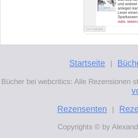
und widmet 
anlegen ka
Leser einen
Sparkassen 
ISBN: 386851
Startseite
Büch
|
Bücher bei webcritics: Alle Rezensionen 
v
Rezensenten
Reze
|
Copyrights © by Alexande