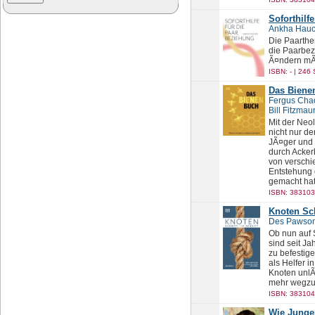
Soforthilf
Ankha Hau
Die Paarthe
die Paarbez
Ã¤ndern mÃ
ISBN: - | 246 
Das Biene
Fergus Cha
Bill Fitzmau
Mit der Neo
nicht nur d
JÃ¤ger und 
durch Acker
von verschie
Entstehung 
gemacht hat
ISBN: 383103
Knoten Sch
Des Pawso
Ob nun auf 
sind seit J
zu befestig
als Helfer 
Knoten unlÃ
mehr wegzu
ISBN: 383104
Wie Junge