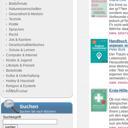
Diana Leib
BildbÃ¤nde
Ein Kind zu 
Naturwissenschaften
der gr??ten
sondern auc
Gesundheit & Medizin
Vorfreunde 
Technik
jedoch pl?t
Politik
f?r nicht se
Welche staat
Sprachen
ISBN: 395972
Recht
Job & Karriere
Handbuch 
Gesellschaftskritisches
eigenen v
Peter Burk
Schule & Lernen
Der Traum v
Computer & Internet
Lebensziel.
Kinder & Jugend
Herausforde
Lifestyle & Freizeit
eine Wohnun
oder ?ber e
Belletristik
eigenen Vor
Kultur & Unterhaltung
vermeiden u
Hobby & Haushalt
ISBN: 359351
Religion & Esoterik
Erste-Hilf
HÃ¶rbÃ¼cher
-
Ob nun Herz
allergische
Suchen
Leben rette
ihrem Leben
Suchen Sie nach Büchern
um den eige
Suchbegriff:
passieren, m
nun am Arbei
ISBN: 383104