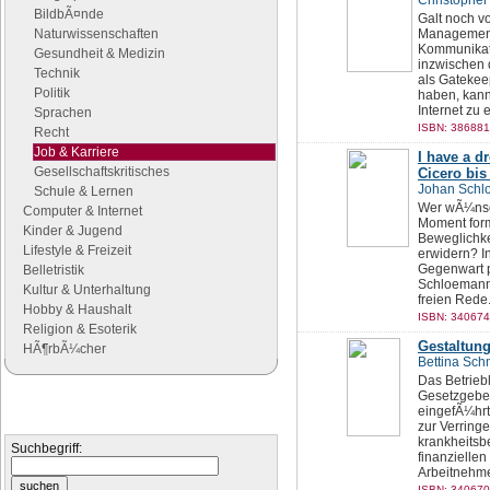
Christopher
BildbÃ¤nde
Galt noch v
Naturwissenschaften
Management 
Kommunikati
Gesundheit & Medizin
inzwischen 
Technik
als Gatekee
Politik
haben, kan
Internet zu
Sprachen
ISBN: 386881
Recht
Job & Karriere
I have a d
Gesellschaftskritisches
Cicero bi
Johan Sch
Schule & Lernen
Wer wÃ¼nsch
Computer & Internet
Moment form
Kinder & Jugend
Beweglichke
Lifestyle & Freizeit
erwidern? I
Gegenwart p
Belletristik
Schloemann 
Kultur & Unterhaltung
freien Rede
Hobby & Haushalt
ISBN: 340674
Religion & Esoterik
Gestaltun
HÃ¶rbÃ¼cher
Bettina Sch
Das Betrieb
Gesetzgeber 
Suchen
eingefÃ¼hrt 
zur Verring
Suchen Sie nach Büchern
krankheitsb
Suchbegriff:
finanzielle
Arbeitnehme
ISBN: 340670