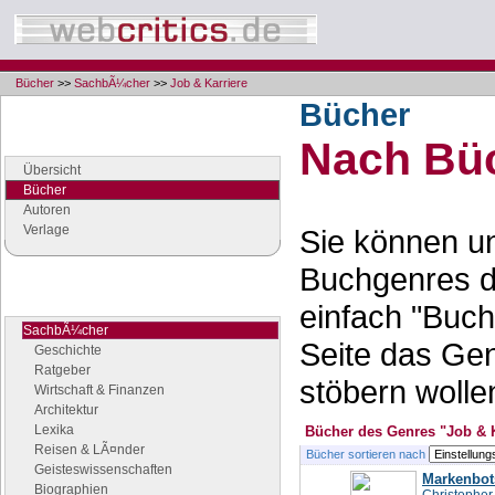
Bücher
>>
SachbÃ¼cher
>>
Job & Karriere
Bücher
Navigation
Nach Büc
Seiten der Rubrik "Bücher"
Übersicht
Bücher
Autoren
Verlage
Sie können un
Buchgenres d
Buchgenres
einfach "Buch
Stöbern Sie nach Büchern
SachbÃ¼cher
Seite das Ge
Geschichte
Ratgeber
stöbern wolle
Wirtschaft & Finanzen
Architektur
Lexika
Bücher des Genres "Job & K
Reisen & LÃ¤nder
Bücher sortieren nach
Geisteswissenschaften
Markenbots
Biographien