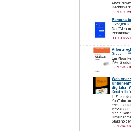
Anwaltskanzl
Rechtsmarkt
ISBN: 019959
Personalb
JÃ¼rgen RÃ
Der "Allroun
Personalwes
ISBN: 340668
Arbeitsrec
Gregor ThÃ
Ein Klassike
fÃ¼r Studen
ISBN: 340668
Web oder s
Unternehm
digitalen 
Kerstin Hof
In Zeiten d
YouTube und
revolutionie
VerÃ¤nderun
Media-KanÃ
Unternehmen
Stakeholder 
ISBN: 364806