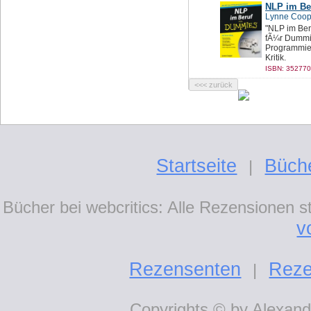
NLP im Be
Lynne Coop
"NLP im Beru
fÃ¼r Dummie
Programmier
Kritik.
ISBN: 352770
Startseite
Büch
|
Bücher bei webcritics: Alle Rezensionen 
v
Rezensenten
Reze
|
Copyrights © by Alexande