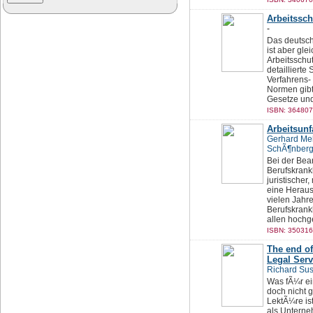
Arbeitssch
-
Das deutsch
ist aber gl
Arbeitsschu
detailliert
Verfahrens-
Normen gibt
Gesetze und
ISBN: 364807
Arbeitsunf
Gerhard Me
SchÃ¶nberg
Bei der Bea
Berufskrank
juristische
eine Heraus
vielen Jahr
Berufskrank
allen hochge
ISBN: 350316
The end of
Legal Serv
Richard Sus
Was fÃ¼r ei
doch nicht g
LektÃ¼re ist
als Unterne