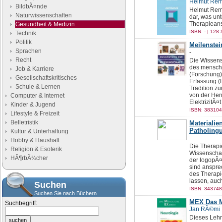
Helmut Rem
BildbÃ¤nde
Helmut Rems
Naturwissenschaften
dar, was un
Therapiean
Gesundheit & Medizin
ISBN: - | 128 
Technik
Politik
Meilenstei
Sprachen
-
Recht
Die Wissensc
des menschl
Job & Karriere
(Forschung)
Gesellschaftskritisches
Erfassung (L
Schule & Lernen
Tradition z
von der Her
Computer & Internet
ElektrizitÃ¤t
Kinder & Jugend
ISBN: 383104
Lifestyle & Freizeit
Belletristik
Materialie
Patholingu
Kultur & Unterhaltung
-
Hobby & Haushalt
Die Therapi
Religion & Esoterik
Wissenschaf
HÃ¶rbÃ¼cher
der logopÃ
sind ansprec
des Therap
lassen, auch
Suchen
ISBN: 343748
Suchen Sie nach Büchern
MEX Das M
Suchbegriff:
Jan RÃ©mi
Dieses Lehr