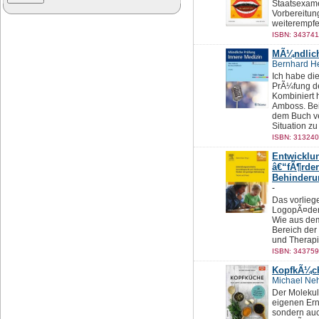
Staatsexame
Vorbereitung
weiterempfe
ISBN: 343741
MÃ¼ndlich
Bernhard H
Ich habe di
PrÃ¼fung de
Kombiniert 
Amboss. Bei
dem Buch ve
Situation zu
ISBN: 313240
Entwicklun
â€“fÃ¶rder
Behinderu
-
Das vorlieg
LogopÃ¤den,
Wie aus dem
Bereich der
und Therapi
ISBN: 343759
KopfkÃ¼c
Michael Neh
Der Molekul
eigenen Ern
sondern auch