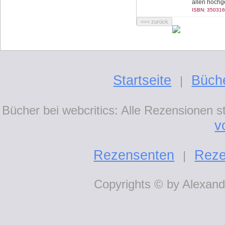
allen hochge
ISBN: 350316
Startseite
Büch
|
Bücher bei webcritics: Alle Rezensionen 
v
Rezensenten
Reze
|
Copyrights © by Alexande