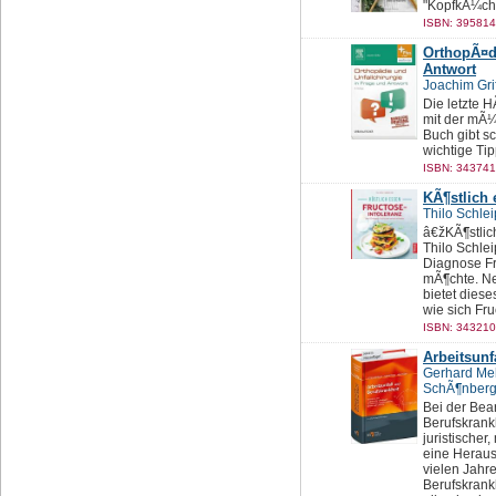
"KopfkÃ¼ch
ISBN: 395814
OrthopÃ¤di
Antwort
Joachim Gri
Die letzte 
mit der mÃ¼
Buch gibt sc
wichtige Ti
ISBN: 343741
KÃ¶stlich 
Thilo Schlei
â€žKÃ¶stlic
Thilo Schle
Diagnose Fr
mÃ¶chte. Ne
bietet dies
wie sich Fru
ISBN: 343210
Arbeitsunf
Gerhard Me
SchÃ¶nberg
Bei der Bea
Berufskrank
juristische
eine Heraus
vielen Jahr
Berufskrank