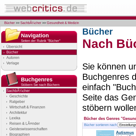
Bücher
>>
SachbÃ¼cher
>>
Gesundheit & Medizin
Bücher
Navigation
Nach Büc
Seiten der Rubrik "Bücher"
Übersicht
Bücher
Autoren
Verlage
Sie können un
Buchgenres d
Buchgenres
einfach "Buch
Stöbern Sie nach Büchern
SachbÃ¼cher
Seite das Ge
Geschichte
Ratgeber
stöbern wolle
Wirtschaft & Finanzen
Architektur
Lexika
Bücher des Genres "Gesund
Reisen & LÃ¤nder
Bücher sortieren nach
Geisteswissenschaften
Autismus
Biographien