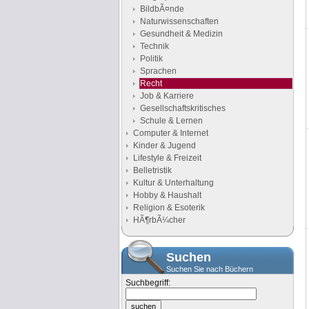
BildbÃ¤nde
Naturwissenschaften
Gesundheit & Medizin
Technik
Politik
Sprachen
Recht
Job & Karriere
Gesellschaftskritisches
Schule & Lernen
Computer & Internet
Kinder & Jugend
Lifestyle & Freizeit
Belletristik
Kultur & Unterhaltung
Hobby & Haushalt
Religion & Esoterik
HÃ¶rbÃ¼cher
Suchen
Suchen Sie nach Büchern
Suchbegriff: