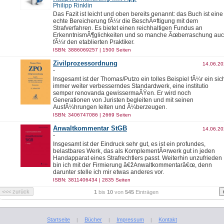
Philipp Rinklin
Das Fazit ist leicht und oben bereits genannt: das Buch ist eine
echte Bereicherung fÃ¼r die BeschÃ¤ftigung mit dem
Strafverfahren. Es bietet einen reichhaltigen Fundus an
ErkenntnismÃ¶glichkeiten und so manche Ãœberraschung au
fÃ¼r den etablierten Praktiker.
ISBN: 3886069257 | 1500 Seiten
Zivilprozessordnung
14.06.2
-
Insgesamt ist der Thomas/Putzo ein tolles Beispiel fÃ¼r ein sic
immer weiter verbesserndes Standardwerk, eine institutio
semper renovanda gewissermaÃŸen. Er wird noch
Generationen von Juristen begleiten und mit seinen
AusfÃ¼hrungen leiten und Ã¼berzeugen.
ISBN: 3406747086 | 2669 Seiten
Anwaltkommentar StGB
14.06.2
-
Insgesamt ist der Eindruck sehr gut, es ist ein profundes,
belastbares Werk, das als KomplementÃ¤rwerk gut in jeden
Handapparat eines Strafrechtlers passt. Weiterhin unzufrieden
bin ich mit der Firmierung â€žAnwaltkommentarâ€œ, denn
darunter stelle ich mir etwas anderes vor.
ISBN: 3811406434 | 2835 Seiten
1
bis
10
von
545
Einträgen
Startseite
Bücher
Impressum
Kontakt
|
|
|