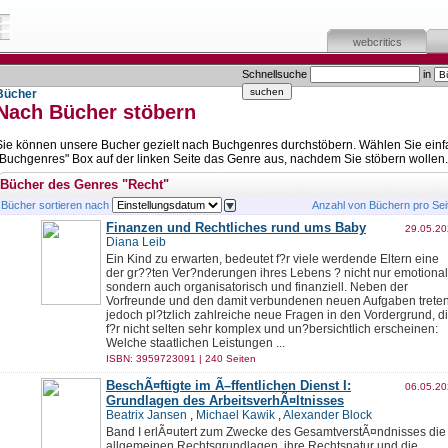
webcritics
Schnellsuche
in
Bücher
Nach Bücher stöbern
Sie können unsere Bucher gezielt nach Buchgenres durchstöbern. Wählen Sie einf
"Buchgenres" Box auf der linken Seite das Genre aus, nachdem Sie stöbern wollen.
Bücher des Genres "Recht"
Bücher sortieren nach
Anzahl von Büchern pro Se
Finanzen und Rechtliches rund ums Baby
29.05.2
Diana Leib
Ein Kind zu erwarten, bedeutet f?r viele werdende Eltern eine
der gr??ten Ver?nderungen ihres Lebens ? nicht nur emotional
sondern auch organisatorisch und finanziell. Neben der
Vorfreunde und den damit verbundenen neuen Aufgaben trete
jedoch pl?tzlich zahlreiche neue Fragen in den Vordergrund, d
f?r nicht selten sehr komplex und un?bersichtlich erscheinen:
Welche staatlichen Leistungen ...
ISBN: 3959723091 | 240 Seiten
BeschÃ¤ftigte im Ã–ffentlichen Dienst I:
06.05.2
Grundlagen des ArbeitsverhÃ¤ltnisses
Beatrix Jansen
,
Michael Kawik
,
Alexander Block
Band I erlÃ¤utert zum Zwecke des GesamtverstÃ¤ndnisses die
allgemeinen Rechtsgrundlagen, ihre Rechtsnatur und die