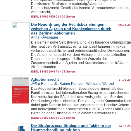
Deliktsrecht, Strafrecht, ImmaterialgÃ¼terrecht,
Datenschutzrecht, Gesellschaftsrecht, Verbraucherschutzrecht,
Arbeitsrecht, ...
ISBN: 3406746586 | 699 Seiten
Die Neuordnung der Rechtsbeziehungen
06.05.2
zwischen Ã„rzten und Krankenkassen durch
das Berliner Abkommen
Anna KÃ¤sbauer
Die gemeinsame Selbstverwaltung, das tragende Grundprinzip
des heutigen Vertragsarztrechts, steht seit langem im Fokus
verfassungsrechtlicher und ordnungspolitischer Diskussionen.
Die Autorin untersucht vor dem Hintergrund dieser aktuellen
Debatten die rechtsgeschichtlichen Wurzeln der
Zusammenarbeit von Ã„rzten und Krankenkassen im frÃ¼hen
20. Jahrhundert.
ISBN: 3848719487 | 408 Seiten
Adoptionsrecht
17.06.2
JÃ¶rg Reinhardt
,
Rainer Kemper
,
Wolfgang Weitzel
Das Adoptionsrecht bleibt ein Spezialgebiet innerhalb des
Familienrechts, bei internationalem Bezug mit entsprechender
Konzentration der FÃ¤lle bei dem Amtsgericht am Sitz des
Oberlandesgerichts ohnehin. Der vorliegende Kommentar kan
dabei gute Dienste leisten, um zusammen mit HandbÃ¼chern
und herkÃ¶mmlichen Kommentaren zum BGB oder FamFG die
Beratung oder Entscheidung in einem Sachverhalt zu ...
ISBN: 3848753006 | 308 Seiten
Der Strafprozess: Strategie und Taktik in der
14.06.2
Hauptverhandlung mit App