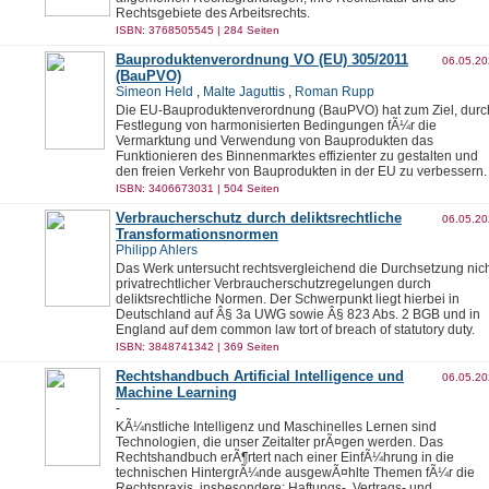
Rechtsgebiete des Arbeitsrechts.
ISBN: 3768505545 | 284 Seiten
Bauproduktenverordnung VO (EU) 305/2011
06.05.2
(BauPVO)
Simeon Held
,
Malte Jaguttis
,
Roman Rupp
Die EU-Bauproduktenverordnung (BauPVO) hat zum Ziel, durc
Festlegung von harmonisierten Bedingungen fÃ¼r die
Vermarktung und Verwendung von Bauprodukten das
Funktionieren des Binnenmarktes effizienter zu gestalten und
den freien Verkehr von Bauprodukten in der EU zu verbessern.
ISBN: 3406673031 | 504 Seiten
Verbraucherschutz durch deliktsrechtliche
06.05.2
Transformationsnormen
Philipp Ahlers
Das Werk untersucht rechtsvergleichend die Durchsetzung nic
privatrechtlicher Verbraucherschutzregelungen durch
deliktsrechtliche Normen. Der Schwerpunkt liegt hierbei in
Deutschland auf Â§ 3a UWG sowie Â§ 823 Abs. 2 BGB und in
England auf dem common law tort of breach of statutory duty.
ISBN: 3848741342 | 369 Seiten
Rechtshandbuch Artificial Intelligence und
06.05.2
Machine Learning
-
KÃ¼nstliche Intelligenz und Maschinelles Lernen sind
Technologien, die unser Zeitalter prÃ¤gen werden. Das
Rechtshandbuch erÃ¶rtert nach einer EinfÃ¼hrung in die
technischen HintergrÃ¼nde ausgewÃ¤hlte Themen fÃ¼r die
Rechtspraxis, insbesondere: Haftungs-, Vertrags- und