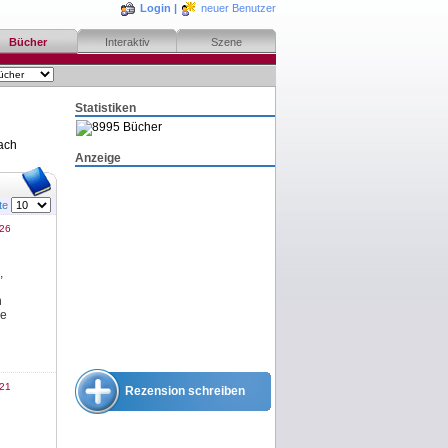
Login
|
neuer Benutzer
Bücher
Interaktiv
Szene
Statistiken
8995 Bücher
ach
Anzeige
ite
026
,
n
ie
021
Rezension schreiben