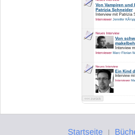
Von Vampiren und F
Patrizia Schneider
Interview mit Patrizia
Interviewer
Jennifer KÃ¼p
Neues Interview
Von schw
makelbeh
Interview 
Interviewer
Marc-Florian 
Neues Interview
Ein Kind d
Interview mi
Interviewer
Ma
Startseite
Büch
|