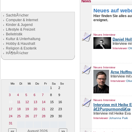
News
Buchgenres
Neues auf webc
Stöbern Sie nach Büchern
SachbÃ¼cher
Hier finden Sie alles a
Computer & Internet
ereignet.
Kinder & Jugend
Lifestyle & Freizeit
Belletristik
Neues Interview
Kultur & Unterhaltung
Daniel Hol
Hobby & Haushalt
Interview mi
Religion & Esoterik
Interviewer
Ol
HÃ¶rbÃ¼cher
Literaturtermine
Neues Interview
Arne Hoffm
Termine und Veranstaltung rund um
Interview mi
die Literatur
Interviewer
Oliv
Mo
Di
Mi
Do
Fr
Sa
So
1
2
3
4
5
6
7
8
9
Neues Interview
10
11
12
13
14
15
16
Interview mit Heike 
â€žPurpurmondâ€œ
17
18
19
20
21
22
23
Interview mit Heike Eva
24
25
26
27
28
29
30
Interviewer
Johanna Paik
31
August 2026