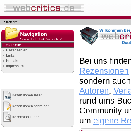
Startseite
Navigation
Seiten der Rubrik "webcritics"
Startseite
Rezensenten
Links
Bei uns finden
Kontakt
Impressum
Rezensionen
sondern auch 
Quicklinks
Die wichtigsten Seiten auf einen Klick
Autoren
,
Verl
Rezensionen lesen
rund ums Buch
Rezensionen schreiben
Community un
Rezension finden
um
eigene R