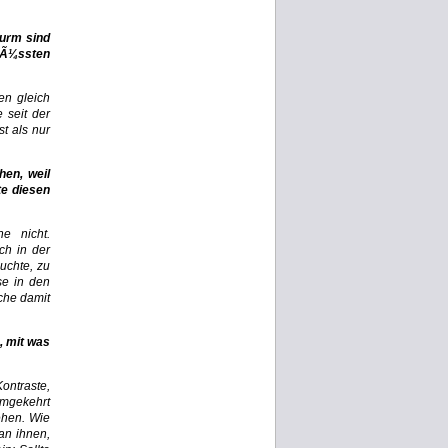
wurm sind
mÃ¼ssten
en gleich
 seit der
t als nur
hen, weil
te diesen
he nicht.
ch in der
uchte, zu
se in den
che damit
, mit was
Kontraste,
Umgekehrt
ehen. Wie
an ihnen,