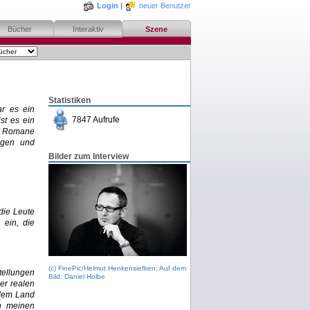
Login
|
neuer Benutzer
Bücher
Interaktiv
Szene
Statistiken
ar es ein
7847 Aufrufe
st es ein
n Romane
ngen und
Bilder zum Interview
die Leute
 ein, die
(c) FinePic/Helmut Henkensiefken; Auf dem
tellungen
Bild: Daniel Holbe
er realen
 dem Land
in meinen