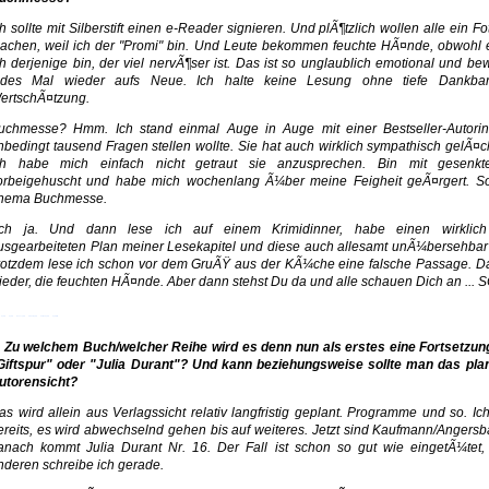
ch sollte mit Silberstift einen e-Reader signieren. Und plÃ¶tzlich wollen alle ein Fo
achen, weil ich der "Promi" bin. Und Leute bekommen feuchte HÃ¤nde, obwohl e
ch derjenige bin, der viel nervÃ¶ser ist. Das ist so unglaublich emotional und be
edes Mal wieder aufs Neue. Ich halte keine Lesung ohne tiefe Dankbar
ertschÃ¤tzung.
uchmesse? Hmm. Ich stand einmal Auge in Auge mit einer Bestseller-Autorin
nbedingt tausend Fragen stellen wollte. Sie hat auch wirklich sympathisch gelÃ¤ch
ch habe mich einfach nicht getraut sie anzusprechen. Bin mit gesenkt
orbeigehuscht und habe mich wochenlang Ã¼ber meine Feigheit geÃ¤rgert. S
hema Buchmesse.
ch ja. Und dann lese ich auf einem Krimidinner, habe einen wirklich 
usgearbeiteten Plan meiner Lesekapitel und diese auch allesamt unÃ¼bersehbar 
rotzdem lese ich schon vor dem GruÃŸ aus der KÃ¼che eine falsche Passage. Da
ieder, die feuchten HÃ¤nde. Aber dann stehst Du da und alle schauen Dich an ...
Spiele
Spiele
Rennspiele
Kinder Spiele
Karten Spiele
Spielaffe
. Zu welchem Buch/welcher Reihe wird es denn nun als erstes eine Fortsetzu
Giftspur" oder "Julia Durant"? Und kann beziehungsweise sollte man das pla
utorensicht?
as wird allein aus Verlagssicht relativ langfristig geplant. Programme und so. Ic
ereits, es wird abwechselnd gehen bis auf weiteres. Jetzt sind Kaufmann/Angersb
anach kommt Julia Durant Nr. 16. Der Fall ist schon so gut wie eingetÃ¼tet
nderen schreibe ich gerade.