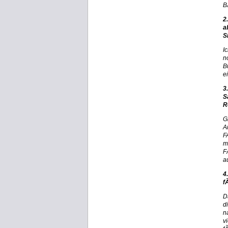
B
2
a
S
I
n
B
e
3
S
R
G
A
F
m
F
a
4
f
D
d
n
v