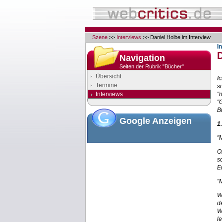
Szene
>>
Interviews
>> Daniel Holbe im Interview
I
D
Navigation
Seiten der Rubrik "Bücher"
Übersicht
I
Termine
s
Interviews
"
"
B
Google Anzeigen
1
"
O
s
E
"
W
d
W
l