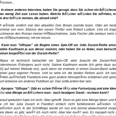
Ã¼chern...
. In einem anderen Interview, haben Sie gesagt, dass Sie schon ein BÃ¼cher
ber wenig Zeit zum Lesen haben. Welche BÃ¼cher wÃ¼rden Sie wÃ¤hlen, 
ie drei StÃ¼ck nennen, die aktuell sind?
ch wÃ¼rde endlich mal den aktuellen Dan Brown zuende lesen. Oder am best
ochmal von vorn. Ebenso den neuen Thriller vom Robert Ludlum. Und ich trage
uchmesse den Roman meiner HÃ¶rbuchstimme, Julia Fischer (die weitaus mehr is
ine HÃ¶rbuchstimme), mit mir herum.
. Kann man "Giftspur" als Beginn eines Spin-Off zur Julia Durant-Reihe anse
abine Kaufmann ja aus dieser stammt, oder haben Sie es lieber, man betrach
oman losgelÃ¶st von der Durant-Reihe?
iftspur ist technisch betrachtet ein Spin-Off, aber braucht die Durant-Rei
ndersherum Ã¼brigens auch nicht. Sabine Kaufmann wurde (ich gehe dazu au
AQ auf meiner Website ein), auch wenn sie erstmals in einem Durant-Band aufta
einer ganz eigenen Person. Und so sehe ich die beiden Reihen auch. Ich las
Ã¤llen auÃŸerhalb Frankfurts eine ganz andere AtmosphÃ¤re entstehen und spre
uch teilweise ein anderes Publikum an. Das sollte jedem klar sein.
. Apropos "Giftspur". Gibt es schon PlÃ¤ne fÃ¼r eine Fortsetzung und eine Idee
Ã¼r eine Menge an BÃ¼chern man - nach heutigem Stand - rechnen kann?
arauf spekuliert habe ich nicht. Aber gehofft. Denn es gibt eine Menge Ideen und 
ie ich bei Julia Durant in Frankfurt einfach nicht funktionieren wÃ¼rden. 
atÃ¼rlich auch. In der Schrittfolge werde ich nun erst einmal abwechselnd vorg
iele Ideen es gibt, weiÃŸ ich noch nicht. Aber klar muÃŸ sein: Es mangelt nicht 