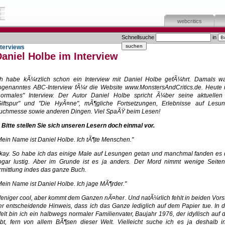
webcritics
Schnellsuche
in
nterviews
aniel Holbe im Interview
ch habe kÃ¼rzlich schon ein Interview mit Daniel Holbe gefÃ¼hrt. Damals w
ogenanntes ABC-Interview fÃ¼r die Website www.MonstersAndCritics.de. Heute i
normales" Interview. Der Autor Daniel Holbe spricht Ã¼ber seine aktuelle
Giftspur" und "Die HyÃ¤ne", mÃ¶gliche Fortsetzungen, Erlebnisse auf Lesu
uchmesse sowie anderen Dingen. Viel SpaÃŸ beim Lesen!
. Bitte stellen Sie sich unseren Lesern doch einmal vor.
Mein Name ist Daniel Holbe. Ich tÃ¶te Menschen."
kay. So habe ich das einige Male auf Lesungen getan und manchmal fanden es 
ogar lustig. Aber im Grunde ist es ja anders. Der Mord nimmt wenige Seiten
rmittlung indes das ganze Buch.
Mein Name ist Daniel Holbe. Ich jage MÃ¶rder."
eniger cool, aber kommt dem Ganzen nÃ¤her. Und natÃ¼rlich fehlt in beiden Vors
er entscheidende Hinweis, dass ich das Ganze lediglich auf dem Papier tue. In d
elt bin ich ein halbwegs normaler Familienvater, Baujahr 1976, der idyllisch auf
ebt, fern von allem BÃ¶sen dieser Welt. Vielleicht suche ich es ja deshalb 