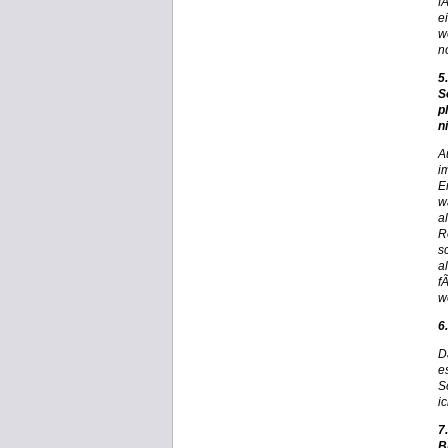
f
e
w
n
5
S
p
n
A
i
E
w
a
R
s
a
f
w
6
D
e
S
i
7
B