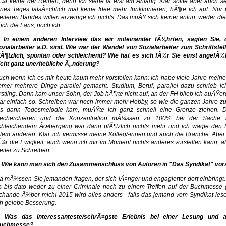
Ã¼r keine der Reihen, denn ich stehe ja erst am Anfang. Klar sollte aber auch sei
ines Tages tatsÃ¤chlich mal keine Idee mehr funktionieren, hÃ¶re ich auf. Nur
eiteren Bandes willen erzwinge ich nichts. Das muÃŸ sich keiner antun, weder die 
och die Fans, noch ich.
. In einem anderen Interview das wir miteinander fÃ¼hrten, sagten Sie, 
ozialarbeiter a.D. sind. Wie war der Wandel von Sozialarbeiter zum Schriftstell
lÃ¶tzlich, spontan oder schleichend? Wie hat es sich fÃ¼r Sie einst angefÃ¼h
icht ganz unerhebliche Ã„nderung?
uch wenn ich es mir heute kaum mehr vorstellen kann: Ich habe viele Jahre mein
mmer mehrere Dinge parallel gemacht. Studium, Beruf, parallel dazu schrieb i
rstling. Dann kam unser Sohn, der Job hÃ¶rte nicht auf, an der FH blieb ich auÃŸe
ar einfach so. Schreiben war noch immer mehr Hobby, so wie die ganzen Jahre zu
ls dann Todesmelodie kam, muÃŸte ich ganz schnell eine Grenze ziehen. 
echerchieren und die Konzentration mÃ¼ssen zu 100% bei der Sache s
chleichendem Ãœbergang war dann plÃ¶tzlich nichts mehr und ich wagte den 
llem anderen. Klar, ich vermisse meine Kolleg/-innen und auch die Branche. Aber n
Ã¼r die Ewigkeit, auch wenn ich mir im Moment nichts anderes vorstellen kann, al
eiter zu Schreiben.
. Wie kann man sich den Zusammenschluss von Autoren in "Das Syndikat" vors
a mÃ¼ssen Sie jemanden fragen, der sich lÃ¤nger und engagierter dort einbringt.
s bis dato weder zu einer Criminale noch zu einem Treffen auf der Buchmesse g
chande Ã¼ber mich! 2015 wird alles anders - falls das jemand vom Syndikat lesen
ch gelobe Besserung.
. Was das interessanteste/schrÃ¤gste Erlebnis bei einer Lesung und a
uchmesse?