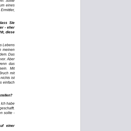
n: Sollte
 um eines
Ermittler,
dass Sie
er - eher
lt, diese
es Lebens
ch meinen
rdem. Das
vor. Aber
Denn das
ein. Mit
Bruch mit
ichts ist
s einfach
tellen?
 Ich habe
eschafft.
 sollte -
uf einer