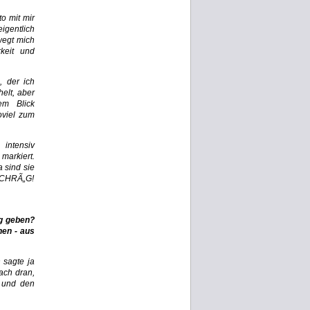
to mit mir
igentlich
wegt mich
keit und
, der ich
elt, aber
em Blick
oviel zum
intensiv
markiert.
 sind sie
 SCHRÃ„G!
ng geben?
nen - aus
h sagte ja
ach dran,
, und den