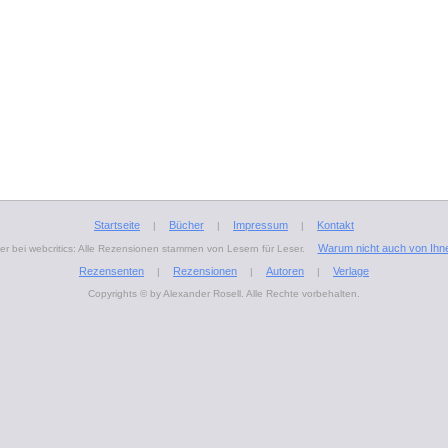
Startseite
Bücher
Impressum
Kontakt
|
|
|
Warum nicht auch von Ihn
r bei webcritics: Alle Rezensionen stammen von Lesern für Leser.
Rezensenten
Rezensionen
Autoren
Verlage
|
|
|
Copyrights © by Alexander Rosell. Alle Rechte vorbehalten.