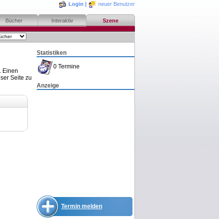
Login
|
neuer Benutzer
Bücher
Interaktiv
Szene
Statistiken
0 Termine
. Einen
ser Seite zu
Anzeige
Termin melden