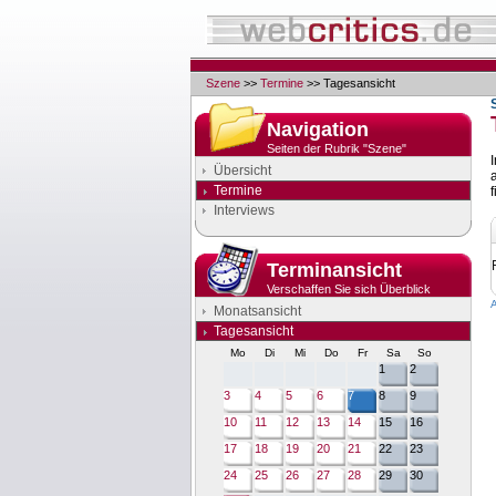
Szene
>>
Termine
>> Tagesansicht
Navigation
Seiten der Rubrik "Szene"
Übersicht
Termine
f
Interviews
Terminansicht
Verschaffen Sie sich Überblick
Monatsansicht
Tagesansicht
Mo
Di
Mi
Do
Fr
Sa
So
1
2
3
4
5
6
7
8
9
10
11
12
13
14
15
16
17
18
19
20
21
22
23
24
25
26
27
28
29
30