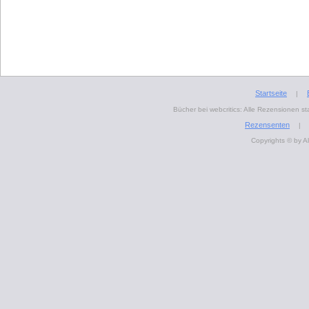
Startseite
|
Bücher bei webcritics: Alle Rezensionen 
Rezensenten
|
Copyrights © by A