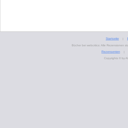
Startseite
|
Bücher bei webcritics: Alle Rezensionen 
Rezensenten
|
Copyrights © by A