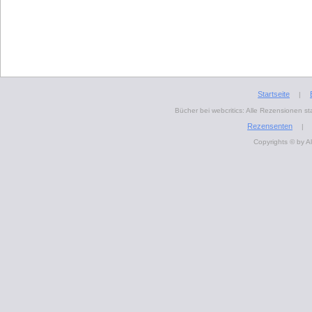
Startseite
|
Bücher bei webcritics: Alle Rezensionen 
Rezensenten
|
Copyrights © by A