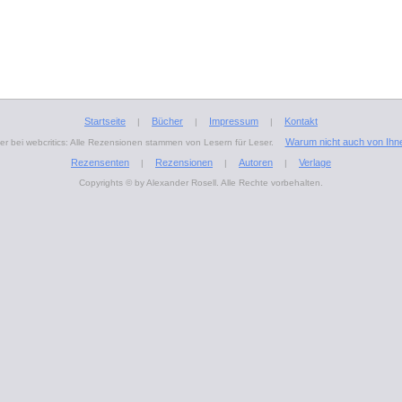
Startseite
Bücher
Impressum
Kontakt
|
|
|
Warum nicht auch von Ihn
r bei webcritics: Alle Rezensionen stammen von Lesern für Leser.
Rezensenten
Rezensionen
Autoren
Verlage
|
|
|
Copyrights © by Alexander Rosell. Alle Rechte vorbehalten.