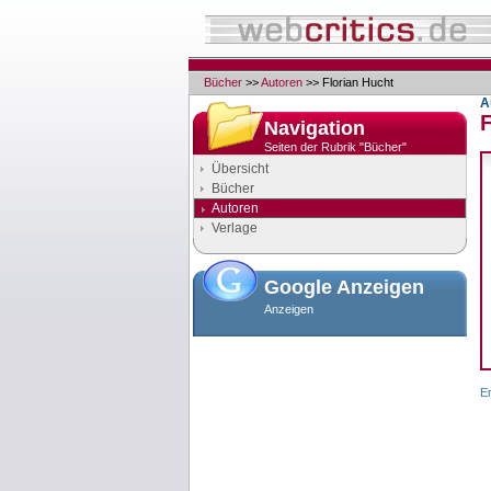
Bücher
>>
Autoren
>> Florian Hucht
A
F
Navigation
Seiten der Rubrik "Bücher"
Übersicht
Bücher
Autoren
Verlage
Google Anzeigen
Anzeigen
Er