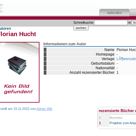
webcritics
Schnellsuche
in
utoren
lorian Hucht
Informationen zum Autor
Name
Florian Huc
Homepage
-
Verlage
LÃ¶wenzah
Geburtsdatum
-
Nationalität
-
Anzahl rezensierter Bücher
1
stellt am 19.11.2022 von
Adrian Witt
rezensierte Bücher 
#
Buchtitel
1
Projekte zum An