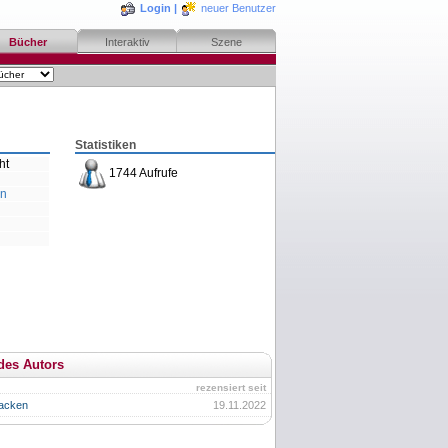
Login
|
neuer Benutzer
Bücher
Interaktiv
Szene
Statistiken
ht
1744 Aufrufe
n
des Autors
rezensiert seit
packen
19.11.2022