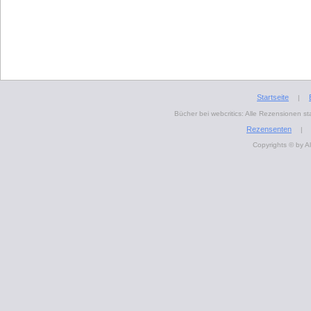
Startseite
|
Bücher bei webcritics: Alle Rezensionen 
Rezensenten
|
Copyrights © by A