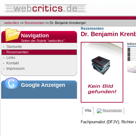
webcritics
>>
Rezensenten
>> Dr. Benjamin Krenberger
Rezensenten
Dr. Benjamin Kren
Navigation
Seiten der Rubrik "webcritics"
Info
Startseite
Rezensenten
Links
Kontakt
Impressum
Google Anzeigen
Vita
Rezensionen
Fachjournalist (DFJV); Richter