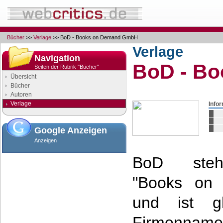
Bücher
>>
Verlage
>> BoD - Books on Demand GmbH
Verlage
Navigation
BoD - B
Seiten der Rubrik "Bücher"
Übersicht
Bücher
Autoren
Verlage
Info
Google Anzeigen
Anzeigen
BoD ste
"Books on
und ist gle
Firmenname