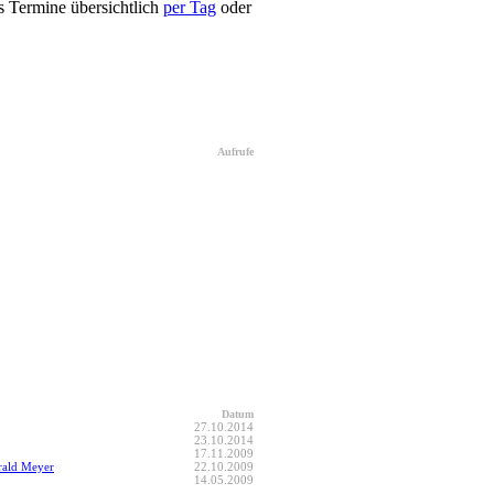
s Termine übersichtlich
per Tag
oder
Aufrufe
Datum
27.10.2014
23.10.2014
17.11.2009
erald Meyer
22.10.2009
14.05.2009