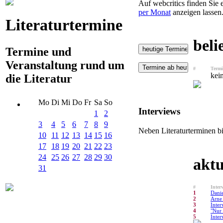
Auf webcritics finden Sie 
per Monat
anzeigen lassen.
Literaturtermine
beli
Termine und
Veranstaltung rund um
#
Termi
kei
die Literatur
Mo
Di
Mi
Do
Fr
Sa
So
Interviews
1
2
3
4
5
6
7
8
9
Neben Literaturterminen b
10
11
12
13
14
15
16
17
18
19
20
21
22
23
24
25
26
27
28
29
30
aktu
31
#
Interv
1
Danie
2
Arne
3
Inter
4
"Nur 
5
Inter