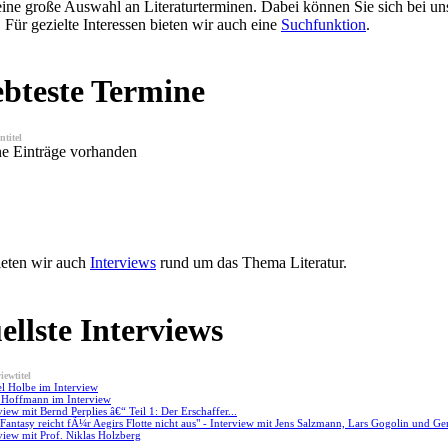
eine große Auswahl an Literaturterminen. Dabei können Sie sich bei un
 Für gezielte Interessen bieten wir auch eine
Suchfunktion
.
ebteste Termine
ntitel
ne Einträge vorhanden
ieten wir auch
Interviews
rund um das Thema Literatur.
ellste Interviews
iewtitel
l Holbe im Interview
 Hoffmann im Interview
view mit Bernd Perplies â€“ Teil 1: Der Erschaffer...
Fantasy reicht fÃ¼r Aegirs Flotte nicht aus" - Interview mit Jens Salzmann, Lars Gogolin und G
view mit Prof. Niklas Holzberg