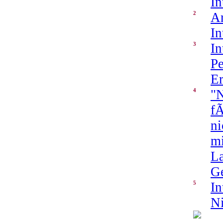
In
2
A
In
3
In
Pe
Er
4
"N
fÃ
ni
mi
La
G
5
In
Ni