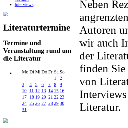
Neben Rez
Interviews
angrenzten
Literaturtermine
Autoren un
wir auch I
Termine und
Veranstaltung rund um
der Litera
die Literatur
finden Sie
Mo
Di
Mi
Do
Fr
Sa
So
von Litera
1
2
3
4
5
6
7
8
9
Interview
10
11
12
13
14
15
16
17
18
19
20
21
22
23
24
25
26
27
28
29
30
Literatur.
31