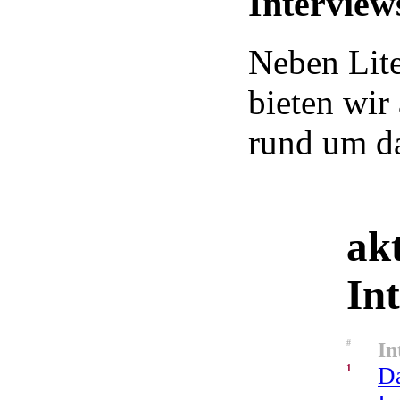
Interview
Neben Lite
bieten wir
rund um da
akt
In
#
In
1
Da