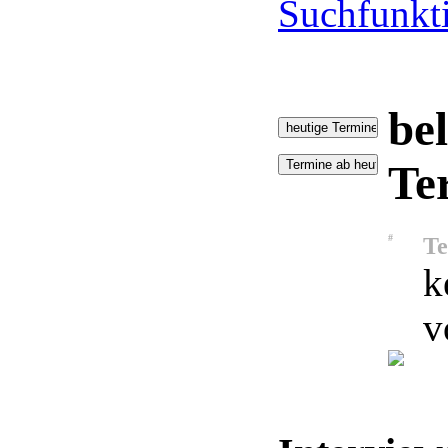
Suchfunkt
bel
Te
#
Te
k
v