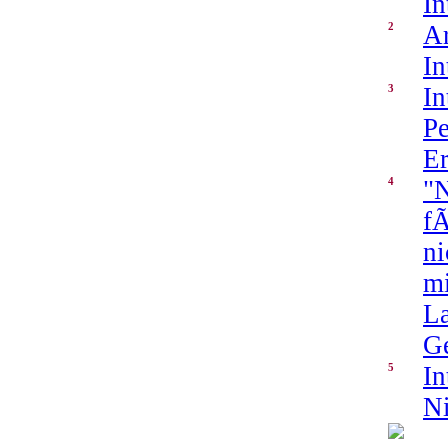
In
2
A
In
3
In
Pe
Er
4
"N
fÃ
ni
mi
La
G
5
In
Ni