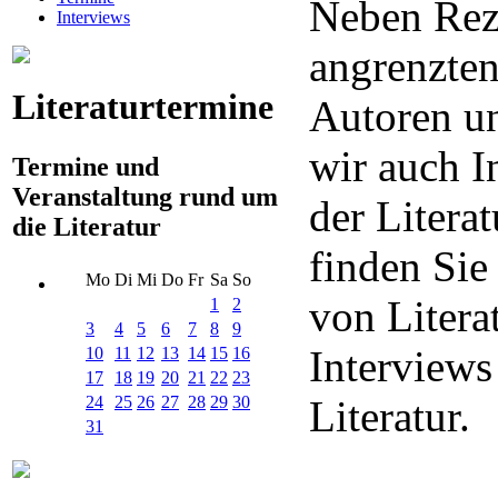
Neben Rez
Interviews
angrenzten
Literaturtermine
Autoren un
wir auch I
Termine und
Veranstaltung rund um
der Litera
die Literatur
finden Sie
Mo
Di
Mi
Do
Fr
Sa
So
von Litera
1
2
3
4
5
6
7
8
9
Interview
10
11
12
13
14
15
16
17
18
19
20
21
22
23
24
25
26
27
28
29
30
Literatur.
31