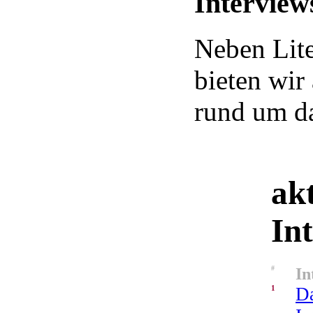
Interview
Neben Lite
bieten wir
rund um da
akt
In
#
In
1
Da