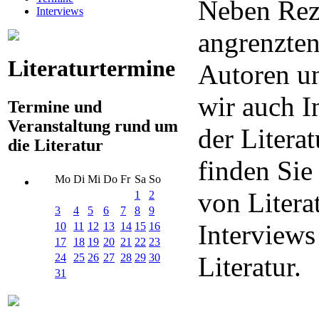
Neben Rez
Interviews
angrenzten
Literaturtermine
Autoren un
wir auch I
Termine und
Veranstaltung rund um
der Litera
die Literatur
finden Sie
Mo
Di
Mi
Do
Fr
Sa
So
von Litera
1
2
3
4
5
6
7
8
9
Interview
10
11
12
13
14
15
16
17
18
19
20
21
22
23
24
25
26
27
28
29
30
Literatur.
31