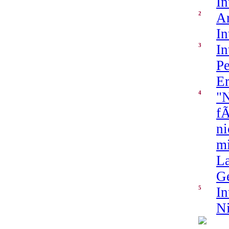
In
2
A
In
3
In
Pe
Er
4
"N
fÃ
ni
mi
La
G
5
In
Ni