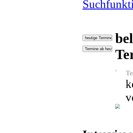
Suchfunkt
bel
Te
#
Te
k
v