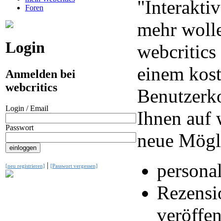
"Interaktiv
Foren
mehr wolle
Login
webcritics
einem kos
Anmelden bei
webcritics
Benutzerko
Login / Email
Ihnen auf 
Passwort
neue Mögl
personal
|
[neu registrieren]
[Passwort vergessen]
Rezensi
veröffen