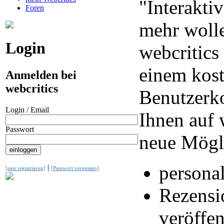
"Interaktiv
Foren
mehr wolle
Login
webcritics
einem kos
Anmelden bei
webcritics
Benutzerko
Login / Email
Ihnen auf 
Passwort
neue Mögl
personal
|
[neu registrieren]
[Passwort vergessen]
Rezensi
veröffen