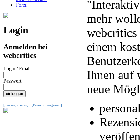
"Interaktiv
Foren
mehr wolle
Login
webcritics
einem kos
Anmelden bei
webcritics
Benutzerko
Login / Email
Ihnen auf 
Passwort
neue Mögl
personal
|
[neu registrieren]
[Passwort vergessen]
Rezensi
veröffen