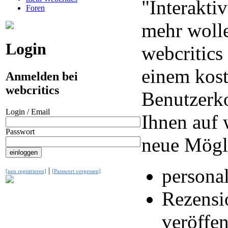
"Interaktiv
Foren
mehr wolle
Login
webcritics
einem kos
Anmelden bei
webcritics
Benutzerko
Login / Email
Ihnen auf 
Passwort
neue Mögl
personal
|
[neu registrieren]
[Passwort vergessen]
Rezensi
veröffen