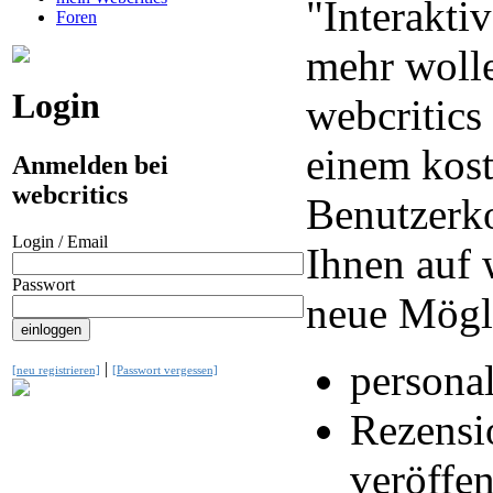
"Interaktiv
Foren
mehr wolle
Login
webcritics
einem kos
Anmelden bei
webcritics
Benutzerko
Login / Email
Ihnen auf 
Passwort
neue Mögl
personal
|
[neu registrieren]
[Passwort vergessen]
Rezensi
veröffen