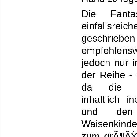
Die Fantas
einfallsrei
geschrieb
empfehlens
jedoch nur 
der Reihe - 
da die e
inhaltlich 
und den
Waisenkind
zum grÃ¶ÃŸt