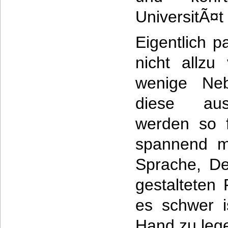
UniversitÃ¤t
Eigentlich p
nicht allzu
wenige Neb
diese aus
werden so f
spannend mi
Sprache, De
gestalteten 
es schwer i
Hand zu leg