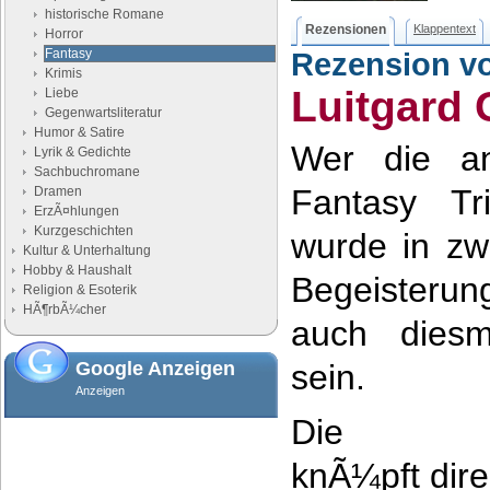
historische Romane
Rezensionen
Klappentext
Horror
Fantasy
Rezension v
Krimis
Luitgard 
Liebe
Gegenwartsliteratur
Humor & Satire
Wer die a
Lyrik & Gedichte
Sachbuchromane
Fantasy Tr
Dramen
ErzÃ¤hlungen
Kurzgeschichten
wurde in zwe
Kultur & Unterhaltung
Hobby & Haushalt
Begeisteru
Religion & Esoterik
HÃ¶rbÃ¼cher
auch diesm
Google Anzeigen
sein.
Anzeigen
Die Ha
knÃ¼pft dire