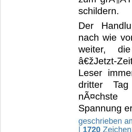
schildern.
Der Handlu
nach wie vo
weiter, d
â€žJetzt-
Leser immer
dritter T
nÃ¤chste
Spannung er
geschrieben a
|
1720
Zeichen