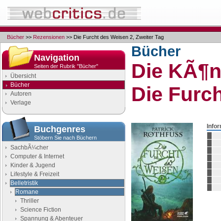
Bücher
>>
Rezensionen
>> Die Furcht des Weisen 2, Zweiter Tag
Bücher
Navigation
Die KÃ¶n
Seiten der Rubrik "Bücher"
Übersicht
Bücher
Die Furch
Autoren
Verlage
Info
Buchgenres
Stöbern Sie nach Büchern
SachbÃ¼cher
Computer & Internet
Kinder & Jugend
Lifestyle & Freizeit
Belletristik
Romane
Thriller
Science Fiction
Spannung & Abenteuer