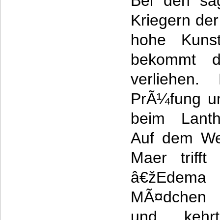
Bei den sa
Kriegern der
hohe Kuns
bekommt d
verliehen
PrÃ¼fung u
beim Lanth
Auf dem We
Maer triff
â€žEdema 
MÃ¤dchen e
und kehrt