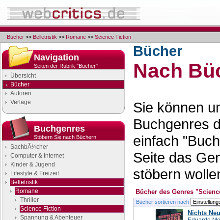
Bücher
>>
Belletristik
>>
Romane
>>
Science Fiction
Bücher
Navigation
Nach Büc
Seiten der Rubrik "Bücher"
Übersicht
Bücher
Autoren
Verlage
Sie können un
Buchgenres d
Buchgenres
einfach "Buch
Stöbern Sie nach Büchern
SachbÃ¼cher
Seite das Ge
Computer & Internet
Kinder & Jugend
stöbern wolle
Lifestyle & Freizeit
Belletristik
Romane
Bücher des Genres "Science
Thriller
Bücher sortieren nach
Science Fiction
Nichts Ne
Spannung & Abenteuer