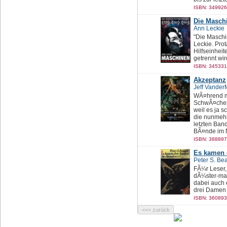
ISBN: 349926
Die Masch
Ann Leckie
"Die Maschi
Leckie. Pro
Hilfseinhei
getrennt wi
ISBN: 345331
Akzeptanz
Jeff Vander
WÃ¤hrend m
SchwÃ¤chen
weil es ja s
die nunmehr
letzten Ban
BÃ¤nde im 
ISBN: 388897
Es kamen 
Peter S. Be
FÃ¼r Leser,
dÃ¼ster-mag
dabei auch e
drei Damen 
ISBN: 360893