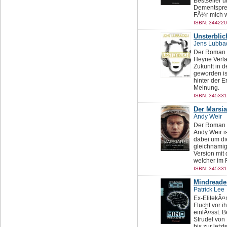
Bestseller u
Dementspre
FÃ¼r mich w
ISBN: 344220
Unsterblic
Jens Lubba
Der Roman 
Heyne Verlag
Zukunft in d
geworden is
hinter der E
Meinung.
ISBN: 345331
Der Marsia
Andy Weir
Der Roman 
Andy Weir i
dabei um di
gleichnamig
Version mit
welcher im F
ISBN: 345331
Mindreade
Patrick Lee
Ex-ElitekÃ¤m
Flucht vor i
einlÃ¤sst. B
Strudel von
bis zur letzt