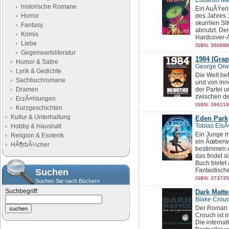
Eduardo M
historische Romane
Ein AuÃŸeri
Horror
des Jahres 
skurrilen Si
Fantasy
abnutzt. De
Krimis
Hardcover-A
Liebe
ISBN: 360898
Gegenwartsliteratur
1984 (Grap
Humor & Satire
George Orw
Lyrik & Gedichte
Die Welt be
Sachbuchromane
und von inn
Dramen
der Partei 
zwischen de
ErzÃ¤hlungen
ISBN: 396219
Kurzgeschichten
Kultur & Unterhaltung
Eden Park
Tobias Els
Hobby & Haushalt
Ein Junge mi
Religion & Esoterik
ein Ãœberwa
HÃ¶rbÃ¼cher
bestimmen u
das findet s
Buch bietet
Fantastisch
Suchen
ISBN: 373735
Suchen Sie nach Büchern
Suchbegriff:
Dark Matte
Blake Crou
Der Roman â
Crouch ist 
Die internat