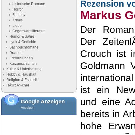
Rezension v
historische Romane
Horror
Markus G
Fantasy
Krimis
Liebe
Der Roman 
Gegenwartsliteratur
Humor & Satire
Der Zeiten
Lyrik & Gedichte
Sachbuchromane
Crouch ist 
Dramen
ErzÃ¤hlungen
Goldmann Ve
Kurzgeschichten
Kultur & Unterhaltung
Hobby & Haushalt
internationa
Religion & Esoterik
HÃ¶rbÃ¼cher
ist ein New
und eine Ad
Google Anzeigen
Anzeigen
bereits in A
hohe Erwar