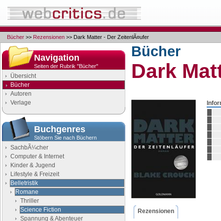
Bücher
>>
Rezensionen
>> Dark Matter - Der ZeitenlÃ¤ufer
Bücher
Navigation
Dark Matt
Seiten der Rubrik "Bücher"
Übersicht
Bücher
Autoren
Verlage
Info
Buchgenres
Stöbern Sie nach Büchern
SachbÃ¼cher
Computer & Internet
Kinder & Jugend
Lifestyle & Freizeit
Belletristik
Romane
Thriller
Science Fiction
Rezensionen
Spannung & Abenteuer