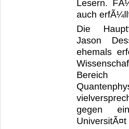
Lesern. FÃ
auch erfÃ¼ll
Die Hauptf
Jason Des
ehemals erf
Wissenscha
Bereic
Quantenp
vielverspre
gegen e
UniversitÃ¤