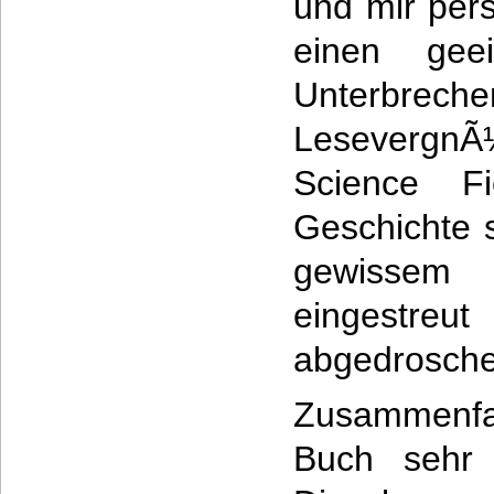
und mir pers
einen gee
Unter
LesevergnÃ
Science Fi
Geschichte 
gewissem 
eingestreu
abgedrosche
Zusammenfa
Buch sehr 