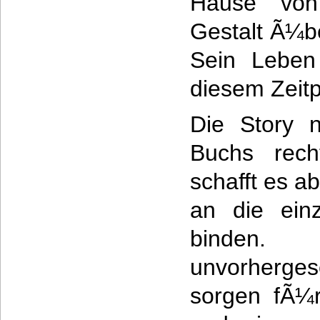
Hause von
Gestalt Ã¼be
Sein Leben
diesem Zeitp
Die Story 
Buchs rech
schafft es a
an die ein
binden
unvorherg
sorgen fÃ¼r