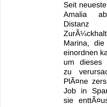
Seit neuest
Amalia ab
Distan
ZurÃ¼ckhal
Marina, die
einordnen ka
um dieses d
zu verursa
PlÃ¤ne zers
Job in Spa
sie enttÃ¤u