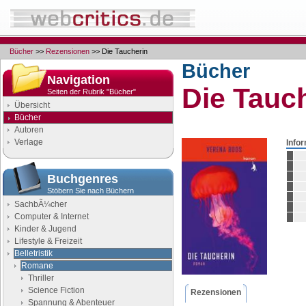
Bücher
>>
Rezensionen
>> Die Taucherin
Bücher
Navigation
Die Tauc
Seiten der Rubrik "Bücher"
Übersicht
Bücher
Autoren
Verlage
Info
Buchgenres
Stöbern Sie nach Büchern
SachbÃ¼cher
Computer & Internet
Kinder & Jugend
Lifestyle & Freizeit
Belletristik
Romane
Thriller
Science Fiction
Rezensionen
Spannung & Abenteuer