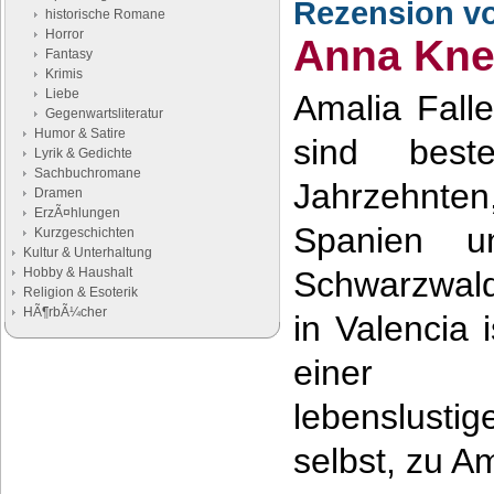
Rezension v
historische Romane
Horror
Anna Kne
Fantasy
Krimis
Liebe
Amalia Fall
Gegenwartsliteratur
Humor & Satire
sind best
Lyrik & Gedichte
Sachbuchromane
Jahrzehnten,
Dramen
ErzÃ¤hlungen
Spanien 
Kurzgeschichten
Kultur & Unterhaltung
Hobby & Haushalt
Schwarzwald
Religion & Esoterik
HÃ¶rbÃ¼cher
in Valencia 
einer e
Google Anzeigen
Anzeigen
lebenslust
selbst, zu A