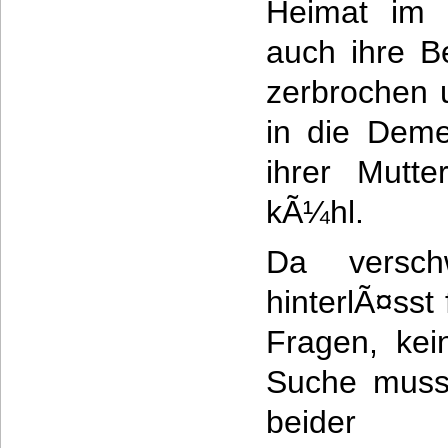
Heimat im S
auch ihre B
zerbrochen u
in die Deme
ihrer Mutte
kÃ¼hl.
Da versch
hinterlÃ¤sst
Fragen, kei
Suche muss 
beider 