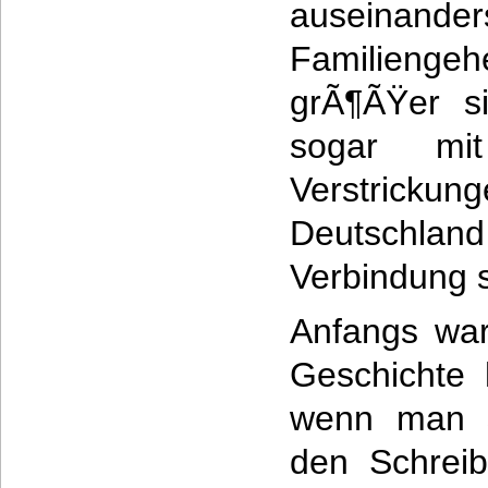
auseinande
Familien
grÃ¶ÃŸer si
sogar mit
Verstric
Deutschla
Verbindung 
Anfangs war
Geschichte 
wenn man s
den Schreib