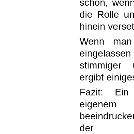
schon, wenn 
die Rolle u
hinein verset
Wenn man 
eingelasse
stimmiger
ergibt einig
Fazit: E
eigenem 
beeindrucke
der deu