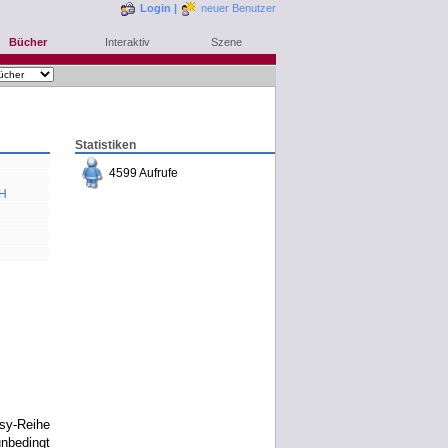
Login
|
neuer Benutzer
Bücher
Interaktiv
Szene
Statistiken
4599 Aufrufe
bH
bestellen
merken
rezensieren
sy-Reihe
nbedingt