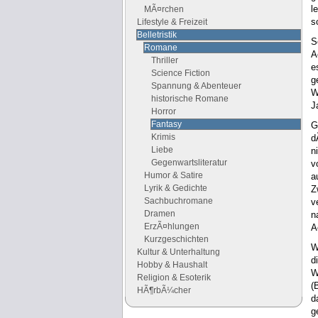
l
MÃ¤rchen
s
Lifestyle & Freizeit
Belletristik
S
Romane
A
Thriller
e
Science Fiction
g
Spannung & Abenteuer
W
historische Romane
J
Horror
Fantasy
G
Krimis
d
Liebe
n
Gegenwartsliteratur
v
Humor & Satire
a
Lyrik & Gedichte
Z
Sachbuchromane
v
Dramen
n
ErzÃ¤hlungen
A
Kurzgeschichten
W
Kultur & Unterhaltung
d
Hobby & Haushalt
W
Religion & Esoterik
(
HÃ¶rbÃ¼cher
d
g