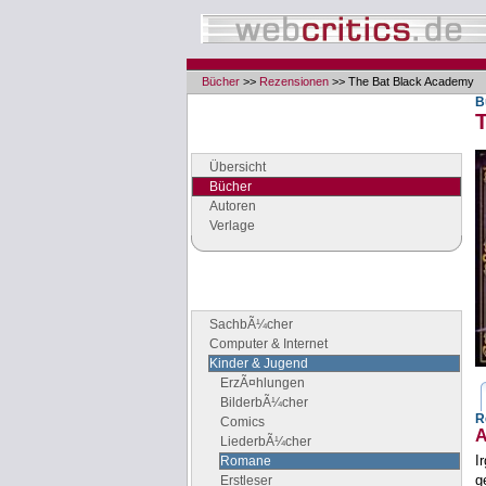
Bücher
>>
Rezensionen
>> The Bat Black Academy
B
Navigation
Seiten der Rubrik "Bücher"
Übersicht
Bücher
Autoren
Verlage
Buchgenres
Stöbern Sie nach Büchern
SachbÃ¼cher
Computer & Internet
Kinder & Jugend
ErzÃ¤hlungen
BilderbÃ¼cher
R
Comics
A
LiederbÃ¼cher
I
Romane
g
Erstleser