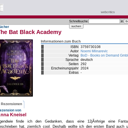
webcritics
Schnellsuche
in
ücher
The Bat Black Academy
Informationen zum Buch
ISBN
3759730108
Autor
Noemi Mlinarevic
Verlag
BoD - Books on Demand Gm
Sprache
deutsch
Seiten
292
Erscheinungsjahr
2024
Extras
-
Rezensionen
ezension von
nna Kneisel
rgendwie finde ich den Gedanken, dass eine 12jÃ¤hrige eine Fanta
eschrieben hat, ziemlich cool. Deshalb wollte ich den ersten Band auch u