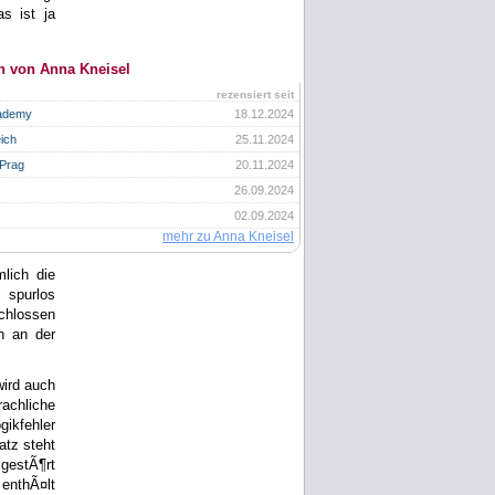
s ist ja
n von Anna Kneisel
rezensiert seit
cademy
18.12.2024
ich
25.11.2024
 Prag
20.11.2024
26.09.2024
02.09.2024
mehr zu Anna Kneisel
lich die
 spurlos
chlossen
n an der
wird auch
achliche
ikfehler
atz steht
 gestÃ¶rt
 enthÃ¤lt