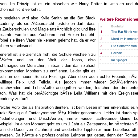
esen. Im Prinzip ist es ein bisschen wie Harry Potter in weiblich und da
chonmal nicht verkehrt.
o begleiten wird also Kylie Smith an die Bat Black
weitere Rezensione
cademy, als sie Ã¼berrascht feststellen darf, dass
#
Buchtitel
s Zauberschulen und Magie tatsÃ¤chlich gibt und ihre
1
The Bat Black A
esamte Familie aus Zauberern und Hexen besteht.
2
Mord im Himmelre
obei sie ihren Vater nie kennen gelernt hat, da er vor
ahren verschwand.
3
Die Schatten von
4
Earhart
enerell ist sie ziemlich froh, die Schule wechseln zu
Ã¼rfen und so der Welt der Inops, also
5
Im Spiegel
ichtmagischen Menschen, mitsamt den darin zuhauf
orkommenden Mobbern zu entfliehen. Leider gibt es
uch an der neuen Schule Fieslinge. Aber eben auch echte Freunde, nÃ¤m
willinge Felix und Felicia. Als jedoch immer wieder SchÃ¼lerInnen
erschwinden und LehrkrÃ¤fte angegriffen werden, forschen die drei ents
ach. Was hat die berÃ¼chtigte bÃ¶se Leila Williams mit den Ereignisse
cademy zu tun?
elche Vorbilder als Inspiration dienten, ist beim Lesen immer erkennbar, es 
irekt Bezug auf Fantasyromane fÃ¼r Kinder genommen. Leider ist durch spr
iederholungen und UnschÃ¤rfen, immer wieder auftretende kleine Log
Beispiel: im einen Moment geht es um 1 Jahr als Zeitspanne, im nÃ¤chsten S
ann die Dauer von 2 Jahren) und wiederholte Tippfehler mein Lesefluss oft
ewesen. Da hÃ¤tte ein professionelles Lektorat gut getan, denn der Roman