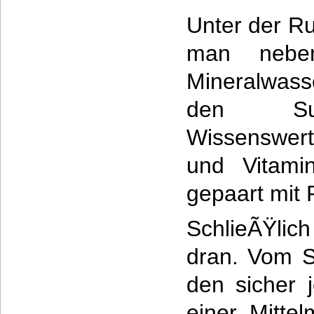
Unter der Ru
man neben
Mineralwas
den Sup
Wissenswer
und Vitami
gepaart mit
SchlieÃŸli
dran. Vom S
den sicher 
einer Mittel