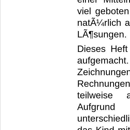
viel gebote
natÃ¼rlich 
LÃ¶sungen.
Dieses Heft
aufgemacht
Zeichnun
Rechnung
teilweise a
Aufgru
unterschie