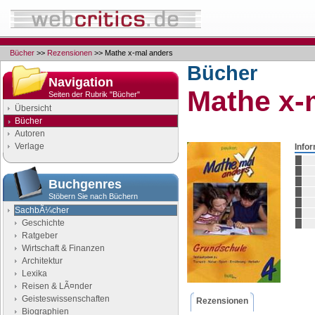
Bücher
>>
Rezensionen
>> Mathe x-mal anders
Bücher
Navigation
Mathe x-
Seiten der Rubrik "Bücher"
Übersicht
Bücher
Autoren
Verlage
Info
Buchgenres
Stöbern Sie nach Büchern
SachbÃ¼cher
Geschichte
Ratgeber
Wirtschaft & Finanzen
Architektur
Lexika
Reisen & LÃ¤nder
Geisteswissenschaften
Rezensionen
Biographien