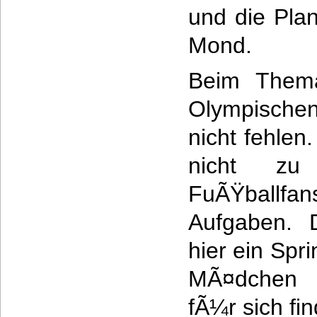
und die Pla
Mond.
Beim Thema
Olympische
nicht fehle
nicht z
FuÃŸball
Aufgaben. 
hier ein Spr
MÃ¤dchen b
fÃ¼r sich fi