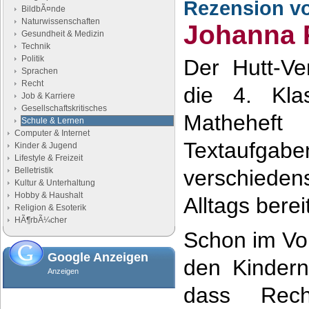
Rezension v
BildbÃ¤nde
Naturwissenschaften
Johanna 
Gesundheit & Medizin
Technik
Politik
Der Hutt-Ve
Sprachen
Recht
die 4. Kla
Job & Karriere
Gesellschaftskritisches
Mathehef
Schule & Lernen
Computer & Internet
Textau
Kinder & Jugend
Lifestyle & Freizeit
Belletristik
verschiede
Kultur & Unterhaltung
Hobby & Haushalt
Alltags berei
Religion & Esoterik
HÃ¶rbÃ¼cher
Schon im Vo
Google Anzeigen
den Kindern
Anzeigen
dass Rec