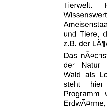
Tierwelt.
Wissensw
Ameisensta
und Tiere, d
z.B. der LÃ¶
Das nÃ¤chst
der Natur 
Wald als L
steht hi
Programm w
ErdwÃ¤rme, 