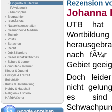
Rezension v
Linguistik & Literatur
PÃ¤dagogik
Johanna 
Philosophie
Biographien
BildbÃ¤nde
UTB hat 
Naturwissenschaften
Gesundheit & Medizin
Wortbil
Technik
Politik
herausgebr
Sprachen
Recht
nach fÃ¼r 
Job & Karriere
Gesellschaftskritisches
Schule & Lernen
Gebiet geeign
Computer & Internet
Kinder & Jugend
Doch leider
Lifestyle & Freizeit
Belletristik
Kultur & Unterhaltung
nicht gelun
Hobby & Haushalt
Religion & Esoterik
es sind
HÃ¶rbÃ¼cher
Schwachpu
Google Anzeigen