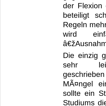
der Flexion
beteiligt s
Regeln mehr
wird ein
â€žAusnahm
Die einzig g
sehr lei
geschrieben
MÃ¤ngel ei
sollte ein 
Studiums di