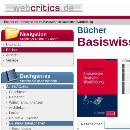
Bücher
>>
Rezensionen
>> Basiswissen Deutsche Wortbildung
Bücher
Navigation
Basiswis
Seiten der Rubrik "Bücher"
Übersicht
Bücher
Autoren
Verlage
Info
Buchgenres
Stöbern Sie nach Büchern
SachbÃ¼cher
Geschichte
Ratgeber
Wirtschaft & Finanzen
Architektur
Lexika
Reisen & LÃ¤nder
Geisteswissenschaften
Rezensionen
Psychologie