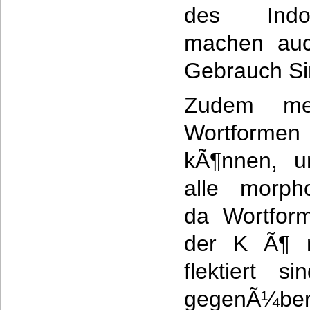
des Indo
machen auc
Gebrauch Si
Zudem mei
Wortform
kÃ¶nnen, u
alle morpho
da Wortform
der K Ã¶ n
flektiert s
gegenÃ¼ber