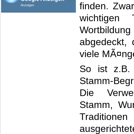
finden. Zwar
Anzeigen
wichtigen 
Wortbild
abgedeckt, 
viele MÃ¤nge
So ist z.B
Stamm-Begri
Die Verwe
Stamm, Wur
Tradition
ausgerichte