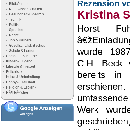
Rezension v
BildbÃ¤nde
Naturwissenschaften
Kristina 
Gesundheit & Medizin
Technik
Politik
Horst Fu
Sprachen
Recht
â€žEinladun
Job & Karriere
Gesellschaftskritisches
wurde 1987
Schule & Lernen
Computer & Internet
C.H. Beck v
Kinder & Jugend
Lifestyle & Freizeit
Belletristik
bereits in 
Kultur & Unterhaltung
Hobby & Haushalt
erschiene
Religion & Esoterik
HÃ¶rbÃ¼cher
umfassende
Werk wurd
Google Anzeigen
Anzeigen
geschrieb