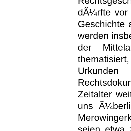
Rechtsgesch
dÃ¼rfte vor
Geschichte a
werden insb
der Mittela
thematisier
Urkunde
Rechtsdok
Zeitalter we
uns Ã¼berli
Merowingerk
seien etwa 