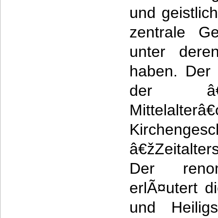
und geistlic
zentrale Ge
unter deren
haben. Der 
der â€ž
Mittelalterâ
Kirchen
â€žZeitalt
Der renom
erlÃ¤utert d
und Heiligs