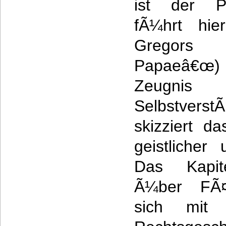
ist der P
fÃ¼hrt hie
Gregors 
Papaeâ€œ
Zeugnis
Selbstvers
skizziert d
geistlicher
Das Kapit
Ã¼ber FÃ¤
sich mit d