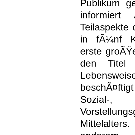
Publikum g
informiert
Teilaspekte 
in fÃ¼nf Ka
erste groÃŸ
den Titel 
Lebensw
beschÃ¤ftig
Sozial-
Vorstellu
Mittelalter