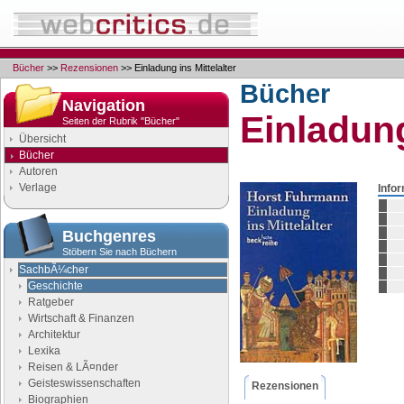
Bücher
>>
Rezensionen
>> Einladung ins Mittelalter
Bücher
Navigation
Einladung
Seiten der Rubrik "Bücher"
Übersicht
Bücher
Autoren
Verlage
Info
Buchgenres
Stöbern Sie nach Büchern
SachbÃ¼cher
Geschichte
Ratgeber
Wirtschaft & Finanzen
Architektur
Lexika
Reisen & LÃ¤nder
Geisteswissenschaften
Rezensionen
Biographien