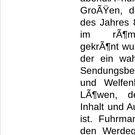
GroÃŸen, d
des Jahres 
im rÃ¶mi
gekrÃ¶nt wur
der ein wah
Sendungsb
und Welfen
LÃ¶wen, de
Inhalt und A
ist. Fuhrma
den Werdega