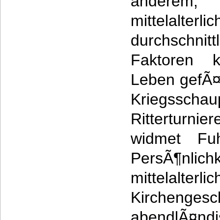
anderem
mittelal
durchschnitt
Faktoren 
Leben gefÃ¤
Kriegsscha
Ritterturnie
widmet Fu
PersÃ¶n
mittelalter
Kirchenges
abendlÃ¤ndi