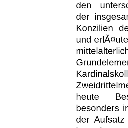
den untersc
der insges
Konzilien d
und erlÃ¤ute
mittelalterl
Grundeleme
Kardinalskol
Zweidrittelm
heute Be
besonders in
der Aufsatz