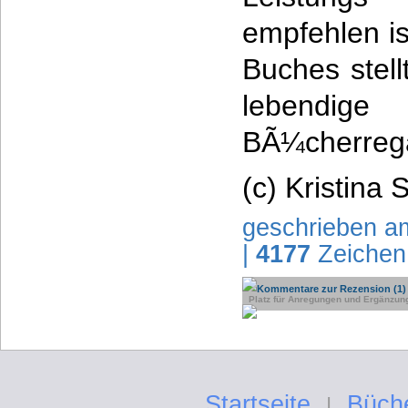
empfehlen is
Buches stel
lebendig
BÃ¼cherrega
(c) Kristina 
geschrieben a
|
4177
Zeichen
Kommentare zur Rezension (1)
Platz für Anregungen und Ergänzun
Startseite
Büch
|