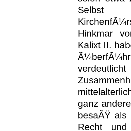
Selbst
KirchenfÃ¼
Hinkmar vo
Kalixt II. h
Ã¼berfÃ¼hre
verdeut
Zusamme
mittelalterl
ganz andere
besaÃŸ als
Recht und 