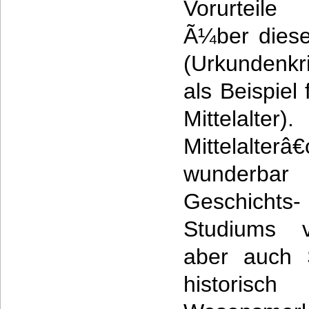
Vorurteil
Ã¼ber diese
(Urkundenkri
als Beispiel 
Mittelalte
Mittelalt
wunderba
Geschichts-
Studiums v
aber auch 
historisch 