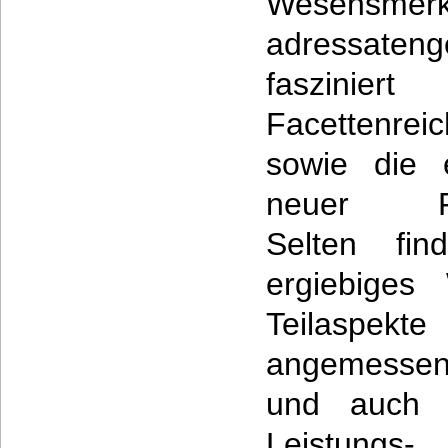
Wesensmerkm
adressaten
faszin
Facettenr
sowie die e
neuer For
Selten fi
ergiebiges
Teilaspek
angemessen
und auch a
Leistungs-