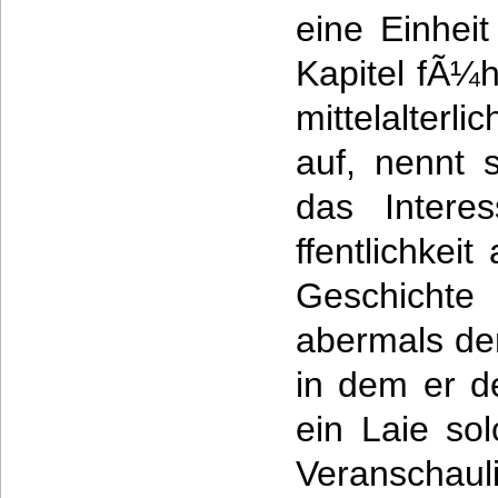
eine Einheit
Kapitel fÃ¼
mittelalterl
auf, nennt 
das Intere
ffentlichkeit
Geschicht
abermals de
in dem er d
ein Laie so
Veranschaul