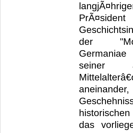
langjÃ¤hrige
PrÃ¤sid
Geschichtsin
der "Mo
Germaniae 
seiner â
Mittelalter
aneinander
Gescheh
historische
das vorlie