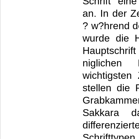
Schrift ein
an. In der 
? w?hrend de
wurde die H
Hauptschrift
niglichen 
wichtigsten
stellen die
Grabkamme
Sakkara d
differenzie
Schriftt