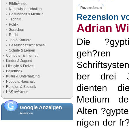
BildbÃ¤nde
Rezensionen
Naturwissenschaften
Gesundheit & Medizin
Rezension v
Technik
Adrian Wi
Politik
Sprachen
Recht
Die ?gypti
Job & Karriere
Gesellschaftskritisches
geh?ren 
Schule & Lernen
Computer & Internet
Kinder & Jugend
Schriftsyst
Lifestyle & Freizeit
Belletristik
ber drei J
Kultur & Unterhaltung
Hobby & Haushalt
dienten di
Religion & Esoterik
HÃ¶rbÃ¼cher
Medium de
Google Anzeigen
Alten ?gypt
Anzeigen
nigen der fr