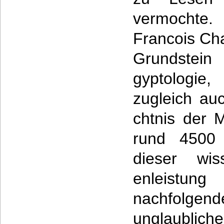
vermochte.
Francois Cha
Grundstein
gyptologie
zugleich au
chtnis der 
rund 4500 
dieser wis
enleist
nachfolgen
unglaubliche