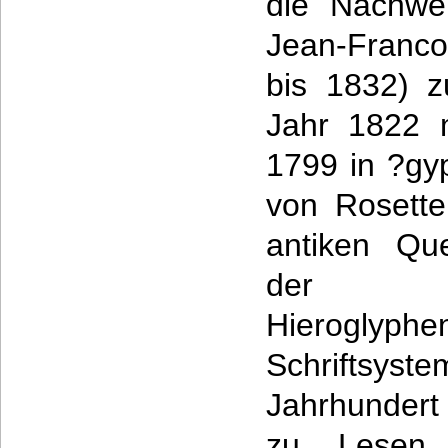
die Nachwe
Jean-Franco
bis 1832) 
Jahr 1822 m
1799 in ?gy
von Rosette
antiken Que
der ?
Hieroglyphe
Schriftsyste
Jahrhundert
zu Lesen