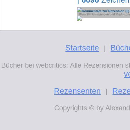
|
6096
Zeichen
Kommentare zur Rezension (0)
Platz für Anregungen und Ergänzun
Startseite
Büch
|
Bücher bei webcritics: Alle Rezensionen 
v
Rezensenten
Reze
|
Copyrights © by Alexande