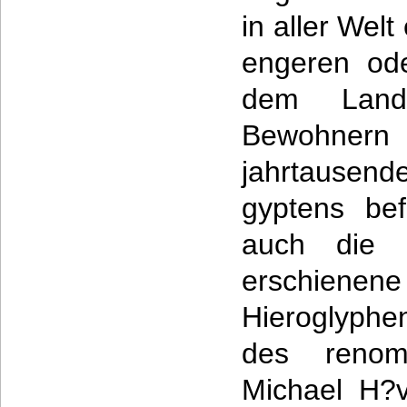
in aller Welt
engeren ode
dem Land
Bewohn
jahrtausen
gyptens bef
auch die 
erschien
Hieroglyphe
des renomm
Michael H?v