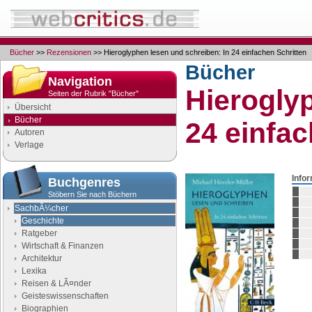
Bücher
>>
Rezensionen
>> Hieroglyphen lesen und schreiben: In 24 einfachen Schritten
Bücher
Navigation
Hierogly
Seiten der Rubrik "Bücher"
Übersicht
Bücher
24 einfac
Autoren
Verlage
Info
Buchgenres
Stöbern Sie nach Büchern
SachbÃ¼cher
Geschichte
Ratgeber
Wirtschaft & Finanzen
Architektur
Lexika
Reisen & LÃ¤nder
Geisteswissenschaften
Biographien