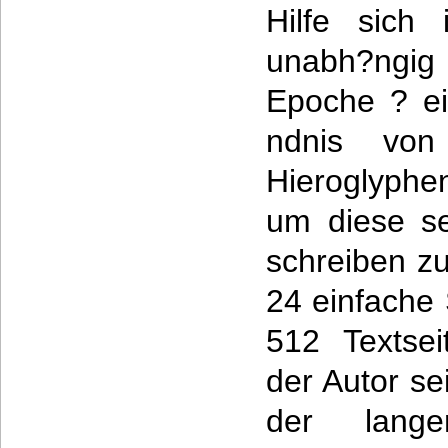
Hilfe sich 
unabh?ngig 
Epoche ? ei
ndnis von 
Hieroglyph
um diese se
schreiben zu
24 einfache 
512 Textse
der Autor se
der lang