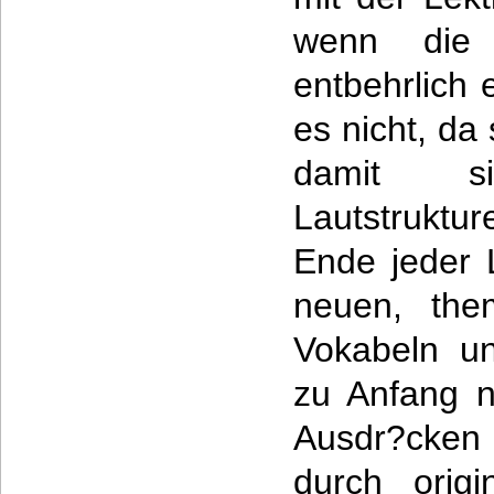
wenn die 
entbehrlich 
es nicht, da 
damit s
Lautstrukt
Ende jeder L
neuen, the
Vokabeln un
zu Anfang n
Ausdr?cken 
durch orig