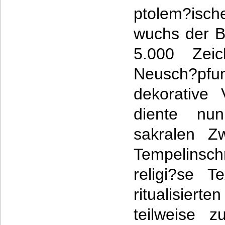
ptolem?isch
wuchs der B
5.000 Zei
Neusch?p
dekorative 
diente nun
sakralen Z
Tempelinsch
religi?se T
ritualisie
teilweise z