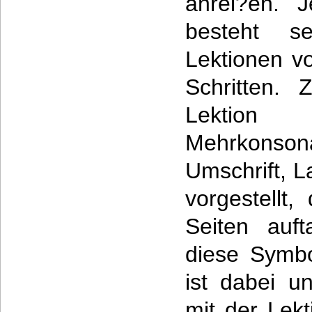
anrei?en. J
besteht se
Lektionen vo
Schritten.
Lektio
Mehrkonso
Umschrift, La
vorgestellt
Seiten auf
diese Symbo
ist dabei u
mit der Lek