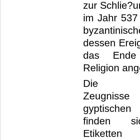
zur Schlie?u
im Jahr 537 
byzantinisch
dessen Ereig
das Ende 
Religion ang
Die ?l
Zeugniss
gyptischen
finden s
Etikett