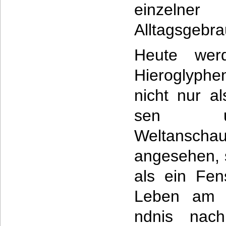
einzelne
Alltagsgebra
Heute werd
Hieroglyph
nicht nur al
sen un
Weltanschau
angesehen, 
als ein Fens
Leben am N
ndnis nach