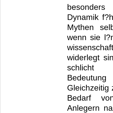
besonders 
Dynamik f?h
Mythen selb
wenn sie l?
wissensch
widerlegt si
schlicht
Bedeutu
Gleichzeitig 
Bedarf vo
Anlegern nac