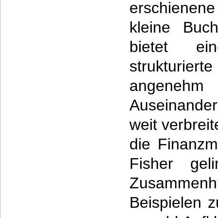
erschienen
kleine Buc
bietet e
strukturi
angen
Auseinande
weit verbrei
die Finanzm
Fisher geli
Zusammenh?
Beispielen 