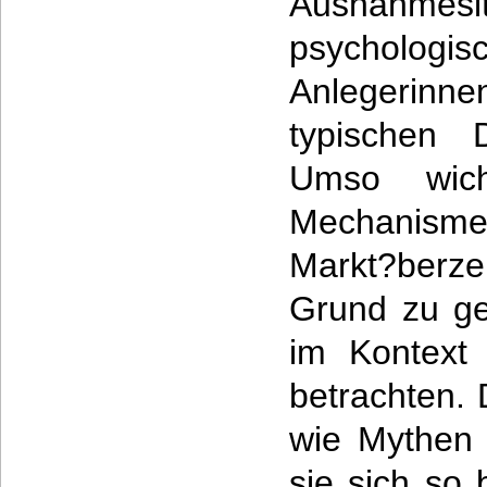
Ausnahme
psychologi
Anlegerin
typischen D
Umso wich
Mechanism
Markt?ber
Grund zu ge
im Kontext 
betrachten. 
wie Mythen
sie sich so 