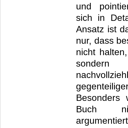
und pointie
sich in Deta
Ansatz ist da
nur, dass b
nicht halten
sondern
nachvollzie
gegenteilige
Besonders w
Buch nic
argumentier