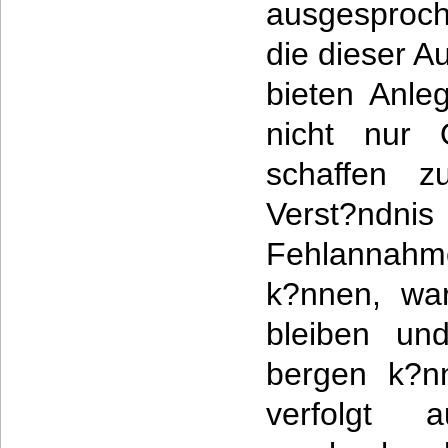
ausgesproche
die dieser A
bieten Anle
nicht nur O
schaffen z
Verst?ndn
Fehlannahme
k?nnen, wa
bleiben un
bergen k?nn
verfolgt