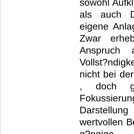
sowohl Aufkl
als auch D
eigene Anla
Zwar erhe
Anspruch a
Vollst?ndigk
nicht bei de
, doch g
Fokussieru
Darstellun
wertvollen Be