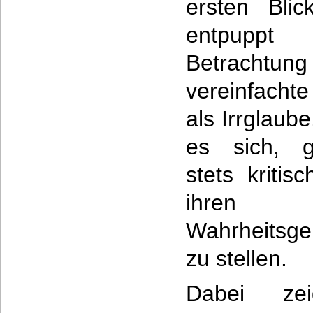
ersten Blic
entpuppt
Betrachtun
vereinfacht
als Irrglaub
es sich, g
stets kritis
ihren 
Wahrheitsge
zu stellen.
Dabei zei