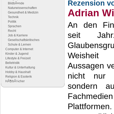
Rezension v
BildbÃ¤nde
Naturwissenschaften
Adrian Wi
Gesundheit & Medizin
Technik
Politik
An den Fin
Sprachen
Recht
seit Jahr
Job & Karriere
Gesellschaftskritisches
Glaubensgr
Schule & Lernen
Computer & Internet
Weisheit 
Kinder & Jugend
Lifestyle & Freizeit
Belletristik
Aussagen ver
Kultur & Unterhaltung
Hobby & Haushalt
nicht nur u
Religion & Esoterik
HÃ¶rbÃ¼cher
sondern au
Fachmedien
Google Anzeigen
Anzeigen
Plattforme