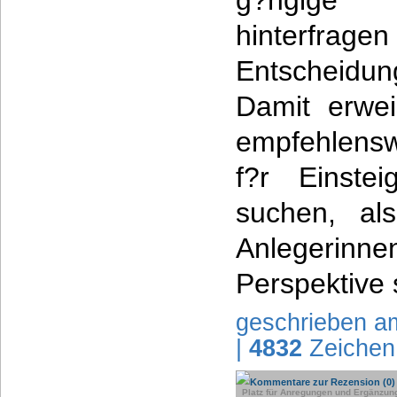
g?ngige 
hinterfrag
Entscheidun
Damit erwei
empfehlensw
f?r Einstei
suchen, al
Anlegerinnen
Perspektive 
geschrieben a
|
4832
Zeichen
Kommentare zur Rezension (0)
Platz für Anregungen und Ergänzun