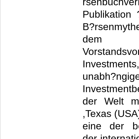
rsenbuchv
Publikation
B?rsenmyth
dem G
Vorstandsvo
Investment
unabh?ngig
Investmentb
der Welt mi
,Texas (USA)
eine der b
der internat