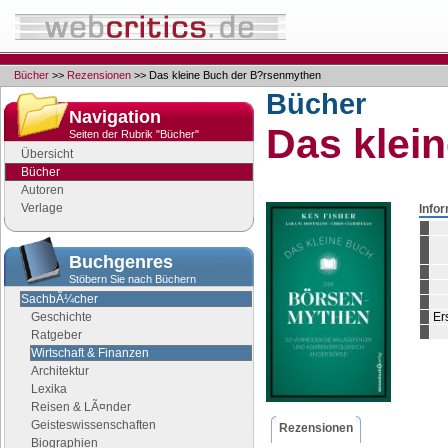
Bücher
>>
Rezensionen
>> Das kleine Buch der B?rsenmythen
Bücher
Navigation
Das klei
Seiten der Rubrik "Bücher"
Übersicht
Bücher
Autoren
Verlage
Info
Buchgenres
Stöbern Sie nach Büchern
SachbÃ¼cher
Geschichte
Er
Ratgeber
Wirtschaft & Finanzen
Architektur
Lexika
Reisen & LÃ¤nder
Geisteswissenschaften
Rezensionen
Biographien