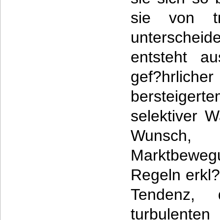
sie von tr
untersche
entsteht a
gef?hrl
bersteiger
selektiver
Wunsc
Marktbeweg
Regeln erkl
Tendenz,
turbulen