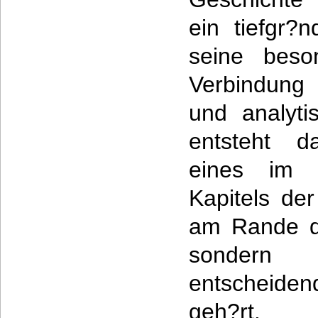
ein tiefgr?
seine beso
Verbindung
und analyti
entsteht d
eines im V
Kapitels der
am Rande der
sondern
entscheide
geh?rt.