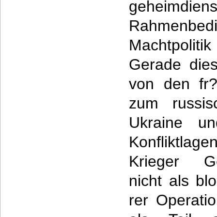
geheimdien
Rahmenbedi
Machtpoliti
Gerade dies
von den fr?
zum russis
Ukraine un
Konfliktlage
Krieger Ge
nicht als bl
rer Operati