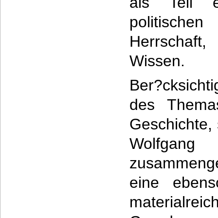
als Teil e
politisch
Herrschaft
Wissen.
Ber?cksichti
des Thema
Geschichte, 
Wolfg
zusammenges
eine ebens
materialr