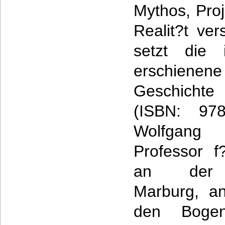
Mythos, Proj
Realit?t ve
setzt die 
erschien
Geschichte
(ISBN: 978
Wolfgang K
Professor f
an der Ph
Marburg, an
den Boge