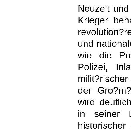
Neuzeit und
Krieger beha
revolution?r
und nationa
wie die Pro
Polizei, In
milit?rischer
der Gro?m?c
wird deutli
in seiner D
historischer