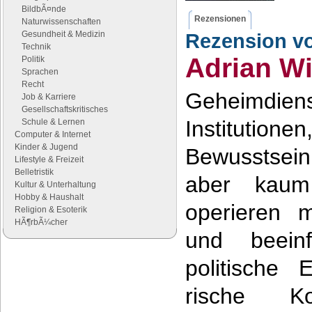
BildbÃ¤nde
Rezensionen
Naturwissenschaften
Gesundheit & Medizin
Rezension v
Technik
Adrian Wi
Politik
Sprachen
Recht
Geheimdien
Job & Karriere
Gesellschaftskritisches
Institutione
Schule & Lernen
Computer & Internet
Kinder & Jugend
Bewusstsein
Lifestyle & Freizeit
Belletristik
aber kaum 
Kultur & Unterhaltung
Hobby & Haushalt
operieren 
Religion & Esoterik
HÃ¶rbÃ¼cher
und beeinf
Google Anzeigen
politische 
Anzeigen
rische K