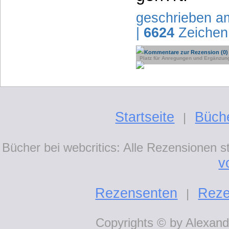
geschrieben a
|
6624
Zeichen
Kommentare zur Rezension (0)
Platz für Anregungen und Ergänzun
Startseite
Büch
|
Bücher bei webcritics: Alle Rezensionen 
v
Rezensenten
Reze
|
Copyrights © by Alexande