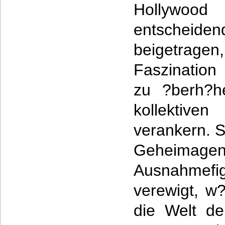
Hollywood
entscheid
beigetrage
Faszination
zu ?berh?h
kollekti
verankern. 
Geheimage
Ausnahmefig
verewigt, w
die Welt de