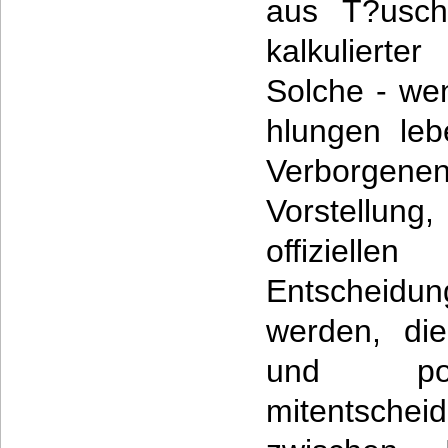
aus T?usch
kalkulierte
Solche - wen
hlungen le
Verborge
Vorstellung
offiziel
Entscheid
werden, die
und pol
mitentschei